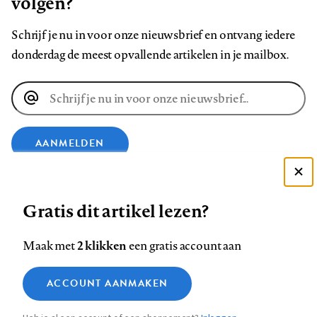
volgen?
Schrijf je nu in voor onze nieuwsbrief en ontvang iedere
donderdag de meest opvallende artikelen in je mailbox.
E-
mailadres
AANMELDEN
Deze site gebruikt cookies
VOLG ONS OP
Gratis dit artikel lezen?
Zie onze cookie policy
ACCEPTEER AANBEVOLEN INSTELLINGEN
Volg
Volg
Volg
Volg
Volg
Volg
2 klikken
Maak met
een gratis account aan
ons
ons
ons
ons
ons
ons
Functionele cookies
op
op
op
op
op
op
Contact
Colofon
Disclaimer
Privacy
About us
ACCOUNT AANMAKEN
Medische vragen verdienen
Sluiten
Footer
Analytische cookies
Facebook
LinkedIn
Bluesky
Instagram
YouTube
Pinterest
betrouwbare antwoorden