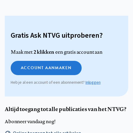
Gratis Ask NTVG uitproberen?
2 klikken
Maak met
een gratis account aan
ACCOUNT AANMAKEN
Heb je al een account of een abonnement?
Inloggen
Altijd toegang tot alle publicaties van het NTVG?
Abonneer vandaag nog!