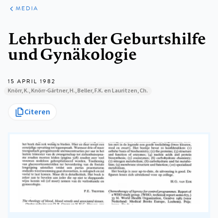
ARTIKELEN
VARIA
MEDIA
Kruimelpad
Lehrbuch der Geburtshilfe
und Gynäkologie
15 APRIL 1982
Knörr, K., Knörr-Gärtner, H., Beller, F.K. en Lauritzen, Ch.
Citeren