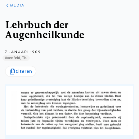
ARTIKELEN
VARIA
MEDIA
Kruimelpad
Lehrbuch der
Augenheilkunde
7 JANUARI 1909
Axenfeld, Th.
Citeren