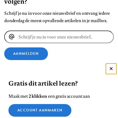
volgen?
Schrijf je nu in voor onze nieuwsbrief en ontvang iedere
donderdag de meest opvallende artikelen in je mailbox.
E-
mailadres
AANMELDEN
VOLG ONS OP
Deze site gebruikt cookies
Gratis dit artikel lezen?
Zie onze cookie policy
Volg
Volg
Volg
Volg
Volg
Volg
ACCEPTEER AANBEVOLEN INSTELLINGEN
ons
ons
2 klikken
ons
ons
ons
ons
Maak met
een gratis account aan
op
op
op
op
op
op
Contact
Colofon
Disclaimer
Privacy
About us
Functionele cookies
Footer
ACCOUNT AANMAKEN
Facebook
LinkedIn
Bluesky
Instagram
YouTube
Pinterest
Medische vragen verdienen
Sluiten
Analytische cookies