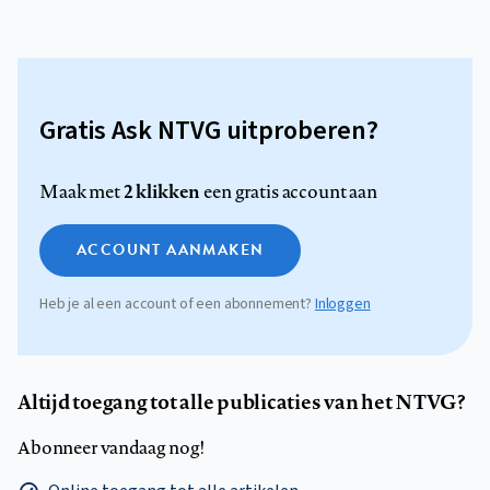
Gratis Ask NTVG uitproberen?
2 klikken
Maak met
een gratis account aan
ACCOUNT AANMAKEN
Heb je al een account of een abonnement?
Inloggen
Altijd toegang tot alle publicaties van het NTVG?
Abonneer vandaag nog!