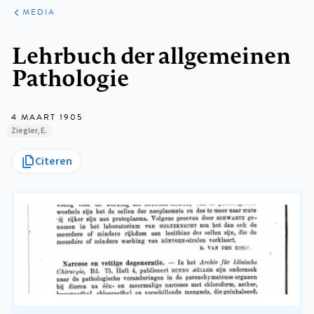
ARTIKELEN
VARIA
MEDIA
Kruimelpad
Lehrbuch der allgemeinen
Pathologie
4 MAART 1905
Ziegler, E.
Citeren