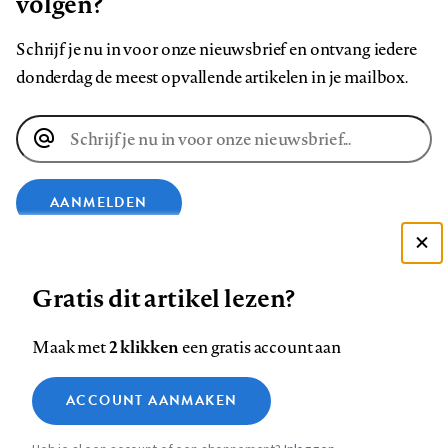
volgen?
Schrijf je nu in voor onze nieuwsbrief en ontvang iedere
donderdag de meest opvallende artikelen in je mailbox.
E-
mailadres
AANMELDEN
Deze site gebruikt cookies
VOLG ONS OP
Gratis dit artikel lezen?
Zie onze cookie policy
ACCEPTEER AANBEVOLEN INSTELLINGEN
Volg
Volg
Volg
Volg
Volg
Volg
2 klikken
Maak met
een gratis account aan
ons
ons
ons
ons
ons
ons
Functionele cookies
op
op
op
op
op
op
Contact
Colofon
Disclaimer
Privacy
About us
ACCOUNT AANMAKEN
Medische vragen verdienen
Sluiten
Footer
Analytische cookies
Facebook
LinkedIn
Bluesky
Instagram
YouTube
Pinterest
betrouwbare antwoorden