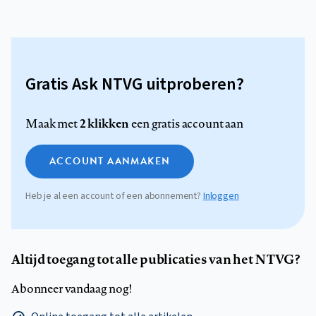
Gratis Ask NTVG uitproberen?
2 klikken
Maak met
een gratis account aan
ACCOUNT AANMAKEN
Heb je al een account of een abonnement?
Inloggen
Altijd toegang tot alle publicaties van het NTVG?
Abonneer vandaag nog!