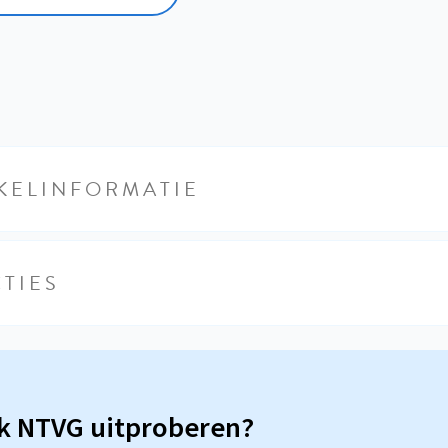
KELINFORMATIE
TIES
sk NTVG uitproberen?