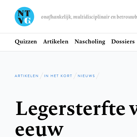
onafhankelijk, multidisciplinair en betrouw
Home
Quizzen
Artikelen
Nascholing
Dossiers
Hoofdnavigatie
ARTIKELEN
IN HET KORT
NIEUWS
Kruimelpad
Legersterfte 
eeuw