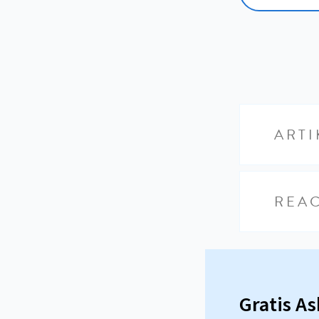
ARTI
REAC
Gratis A