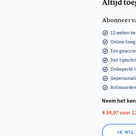
Altijd to
Abonneer v
12 weken k
Online toega
Eén geaccre
Het tijdschri
Onbeperkt l
Gepersonalis
Antwoorden o
Neem het ken
€ 34,97 voor 
IK WI