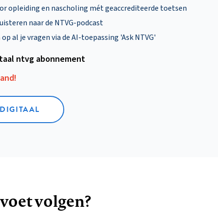
oor opleiding en nascholing mét geaccrediteerde toetsen
uisteren naar de NTVG-podcast
p al je vragen via de AI-toepassing 'Ask NTVG'
itaal ntvg abonnement
aand!
 DIGITAAL
 voet volgen?