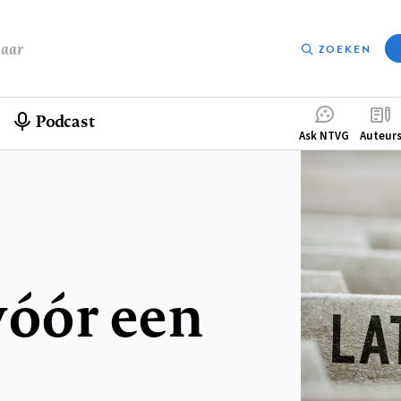
baar
ZOEKEN
Podcast
Compleme
Ask NTVG
Auteur
menu
vóór een