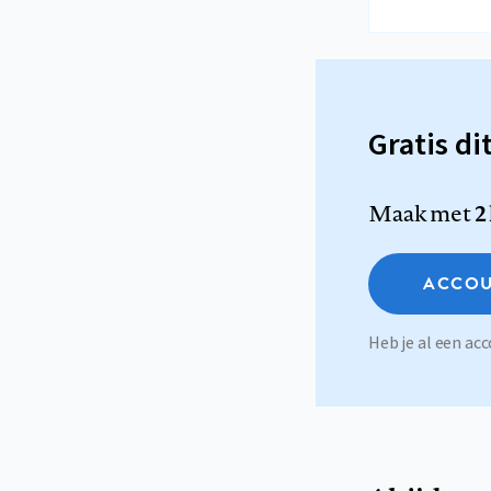
Gratis di
Maak met
2
ACCOU
Heb je al een a