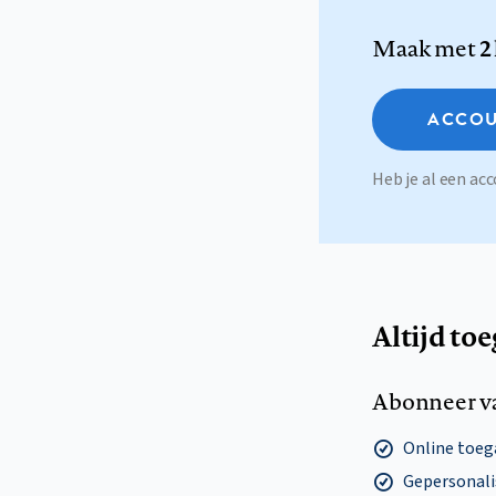
Maak met
2
ACCOU
Heb je al een a
Altijd to
Abonneer v
Online toega
Gepersonalis