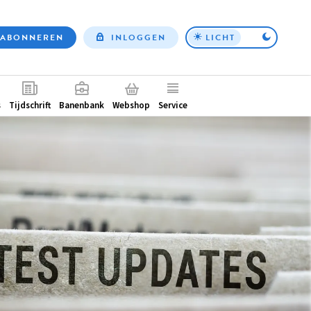
ABONNEREN
INLOGGEN
LICHT
Top
nav
ntair
s
Tijdschrift
Banenbank
Webshop
Service