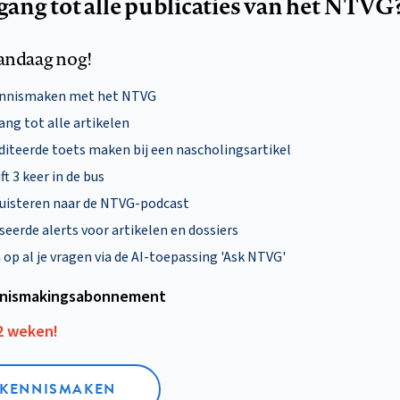
egang tot alle publicaties van het NTVG
andaag nog!
ennismaken met het NTVG
ng tot alle artikelen
diteerde toets maken bij een nascholingsartikel
ft 3 keer in de bus
uisteren naar de NTVG-podcast
eerde alerts voor artikelen en dossiers
p al je vragen via de AI-toepassing 'Ask NTVG'
nismakings­abonnement
12 weken!
L KENNISMAKEN