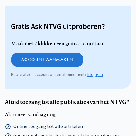
Gratis Ask NTVG uitproberen?
2 klikken
Maak met
een gratis account aan
ACCOUNT AANMAKEN
Heb je al een account of een abonnement?
Inloggen
Altijd toegang tot alle publicaties van het NTVG?
Abonneer vandaag nog!
Online toegang tot alle artikelen
Gepersonaliseerde alerts voor artikelen en dossiers