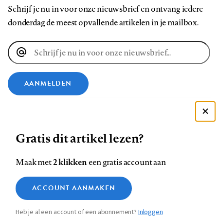
Schrijf je nu in voor onze nieuwsbrief en ontvang iedere
donderdag de meest opvallende artikelen in je mailbox.
E-
mailadres
AANMELDEN
VOLG ONS OP
Deze site gebruikt cookies
Gratis dit artikel lezen?
Zie onze cookie policy
Volg
Volg
Volg
Volg
Volg
Volg
ACCEPTEER AANBEVOLEN INSTELLINGEN
ons
ons
2 klikken
ons
ons
ons
ons
Maak met
een gratis account aan
op
op
op
op
op
op
Contact
Colofon
Disclaimer
Privacy
About us
Functionele cookies
Footer
ACCOUNT AANMAKEN
Facebook
LinkedIn
Bluesky
Instagram
YouTube
Pinterest
Medische vragen verdienen
Sluiten
Analytische cookies
betrouwbare antwoorden
navigation
Heb je al een account of een abonnement?
Inloggen
Marketing cookies