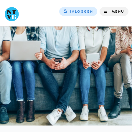
INLOGGEN
MENU
Top
navigation
IN