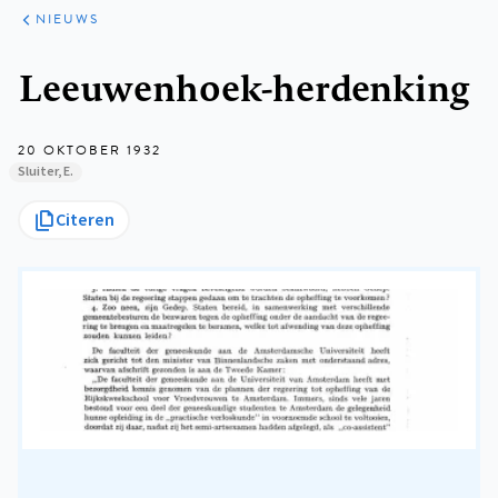
ARTIKELEN
HET
NIEUWS
KORT
Kruimelpad
Leeuwenhoek-herdenking
20 OKTOBER 1932
Sluiter, E.
Citeren