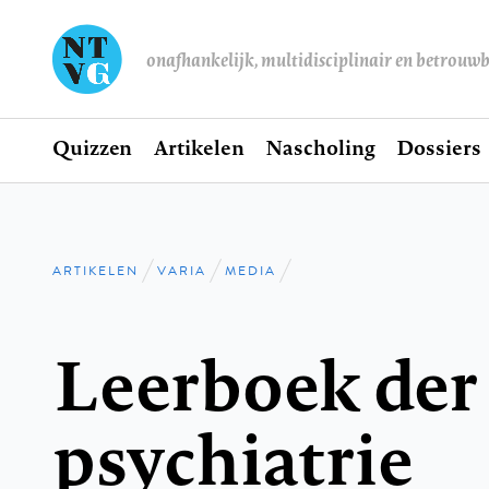
onafhankelijk, multidisciplinair en betrouw
Home
Quizzen
Artikelen
Nascholing
Dossiers
Hoofdnavigatie
ARTIKELEN
VARIA
MEDIA
Kruimelpad
Leerboek der
psychiatrie