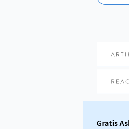
ARTI
REAC
Gratis A