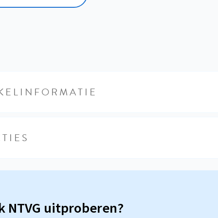
KELINFORMATIE
TIES
sk NTVG uitproberen?