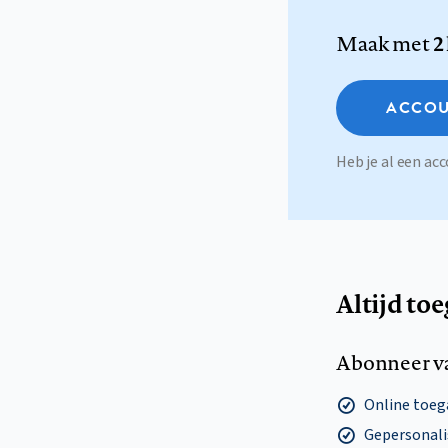
Maak met
2
ACCOU
Heb je al een a
Altijd to
Abonneer v
Online toega
Gepersonalis