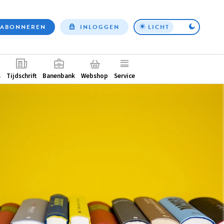
ABONNEREN
INLOGGEN
LICHT
Top
nav
ntair
s
Tijdschrift
Banenbank
Webshop
Service