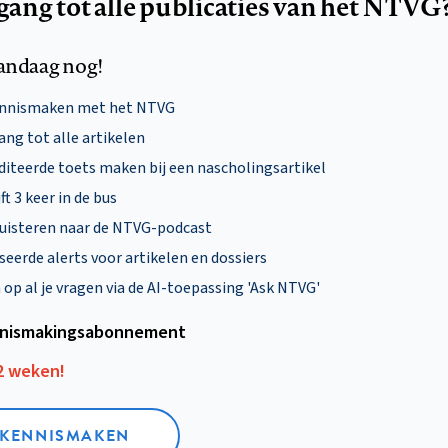
egang tot alle publicaties van het NTVG
andaag nog!
ennismaken met het NTVG
ng tot alle artikelen
diteerde toets maken bij een nascholingsartikel
ft 3 keer in de bus
uisteren naar de NTVG-podcast
eerde alerts voor artikelen en dossiers
p al je vragen via de AI-toepassing 'Ask NTVG'
nismakings­abonnement
12 weken!
L KENNISMAKEN