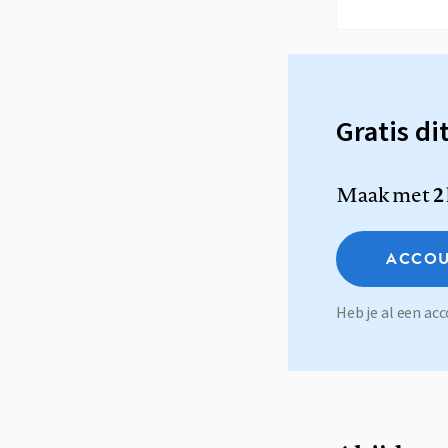
Gratis di
Maak met
2
ACCOU
Heb je al een a