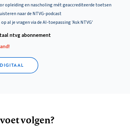
oor opleiding en nascholing mét geaccrediteerde toetsen
uisteren naar de NTVG-podcast
p al je vragen via de AI-toepassing 'Ask NTVG'
itaal ntvg abonnement
aand!
 DIGITAAL
 voet volgen?