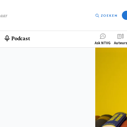
baar
ZOEKEN
Podcast
Compleme
Ask NTVG
Auteur
menu