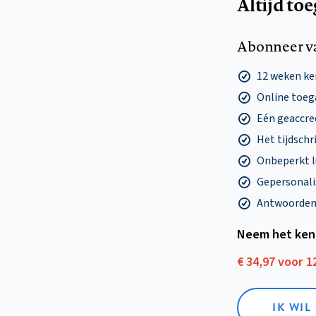
Altijd to
Abonneer v
12 weken k
Online toega
Eén geaccre
Het tijdschri
Onbeperkt l
Gepersonalis
Antwoorden o
Neem het ken
€ 34,97 voor 
IK WI