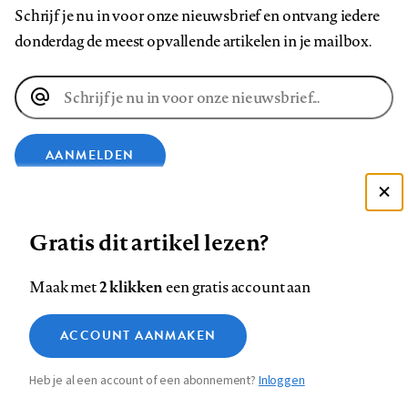
Schrijf je nu in voor onze nieuwsbrief en ontvang iedere
donderdag de meest opvallende artikelen in je mailbox.
E-
mailadres
AANMELDEN
Deze site gebruikt cookies
VOLG ONS OP
Gratis dit artikel lezen?
Zie onze cookie policy
ACCEPTEER AANBEVOLEN INSTELLINGEN
Volg
Volg
Volg
Volg
Volg
Volg
2 klikken
Maak met
een gratis account aan
ons
ons
ons
ons
ons
ons
Functionele cookies
op
op
op
op
op
op
Contact
Colofon
Disclaimer
Privacy
About us
ACCOUNT AANMAKEN
Medische vragen verdienen
Sluiten
Footer
Analytische cookies
Facebook
LinkedIn
Bluesky
Instagram
YouTube
Pinterest
betrouwbare antwoorden
Heb je al een account of een abonnement?
Inloggen
Marketing cookies
navigation
STEL ZE NU AAN ASK NTVG