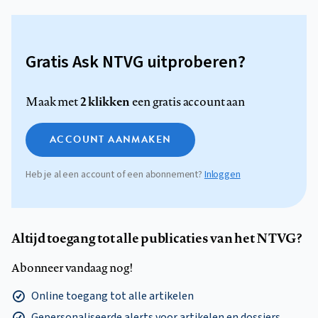
Gratis Ask NTVG uitproberen?
2 klikken
Maak met
een gratis account aan
ACCOUNT AANMAKEN
Heb je al een account of een abonnement?
Inloggen
Altijd toegang tot alle publicaties van het NTVG?
Abonneer vandaag nog!
Online toegang tot alle artikelen
Gepersonaliseerde alerts voor artikelen en dossiers