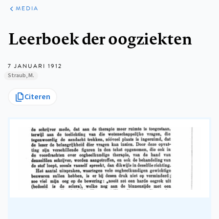
ARTIKELEN
VARIA
MEDIA
Kruimelpad
Leerboek der oogziekten
7 JANUARI 1912
Straub, M.
Citeren