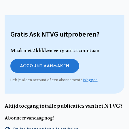
Gratis Ask NTVG uitproberen?
2 klikken
Maak met
een gratis account aan
ACCOUNT AANMAKEN
Heb je al een account of een abonnement?
Inloggen
Altijd toegang tot alle publicaties van het NTVG?
Abonneer vandaag nog!