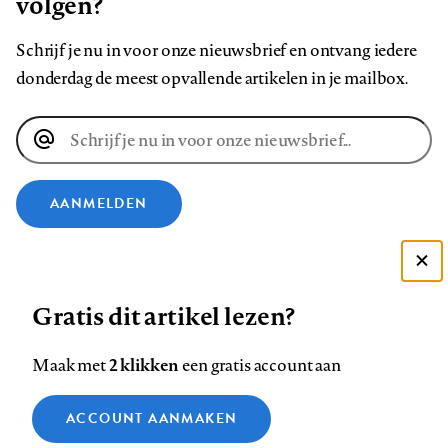
volgen?
Schrijf je nu in voor onze nieuwsbrief en ontvang iedere
donderdag de meest opvallende artikelen in je mailbox.
E-
mailadres
AANMELDEN
VOLG ONS OP
Deze site gebruikt cookies
Gratis dit artikel lezen?
Zie onze cookie policy
Volg
Volg
Volg
Volg
Volg
Volg
ACCEPTEER AANBEVOLEN INSTELLINGEN
ons
ons
2 klikken
ons
ons
ons
ons
Maak met
een gratis account aan
op
op
op
op
op
op
Contact
Colofon
Disclaimer
Privacy
About us
Functionele cookies
Footer
ACCOUNT AANMAKEN
Facebook
LinkedIn
Bluesky
Instagram
YouTube
Pinterest
Medische vragen verdienen
Sluiten
Analytische cookies