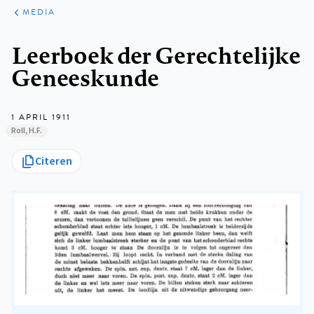
ARTIKELEN
VARIA
MEDIA
Kruimelpad
Leerboek der Gerechtelijke
Geneeskunde
1 APRIL 1911
Roll, H.F.
Citeren