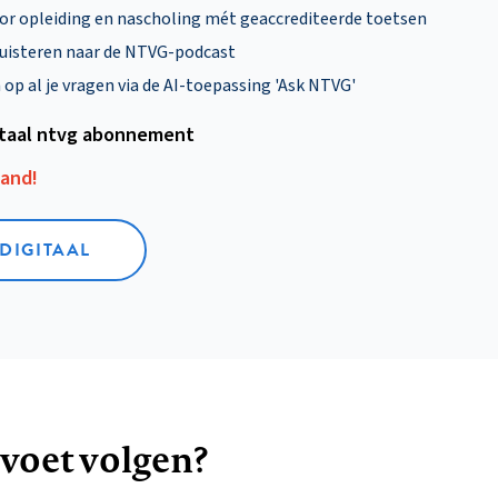
oor opleiding en nascholing mét geaccrediteerde toetsen
uisteren naar de NTVG-podcast
p al je vragen via de AI-toepassing 'Ask NTVG'
itaal ntvg abonnement
aand!
 DIGITAAL
 voet volgen?