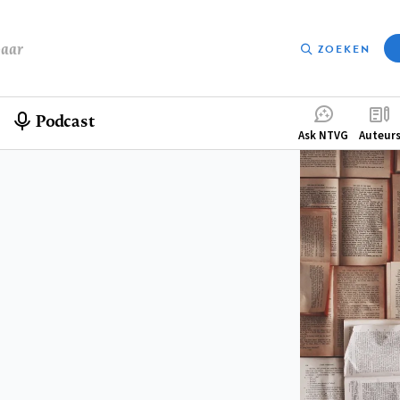
baar
ZOEKEN
Podcast
Compleme
Ask NTVG
Auteur
menu