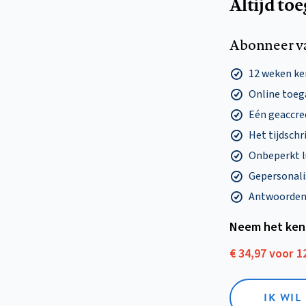
Altijd to
Abonneer v
12 weken k
Online toega
Eén geaccre
Het tijdschri
Onbeperkt l
Gepersonalis
Antwoorden o
Neem het ken
€ 34,97 voor 
IK WI