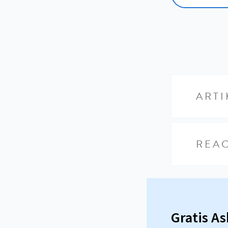
ARTI
REAC
Gratis A