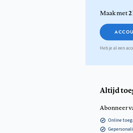
Maak met
2
ACCOU
Heb je al een a
Altijd to
Abonneer v
Online toega
Gepersonalis