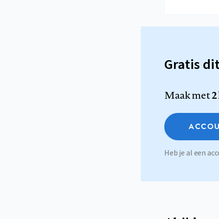
Gratis di
Maak met
2
ACCOU
Heb je al een a