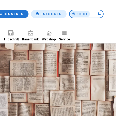
ABONNEREN
INLOGGEN
LICHT
Top
nav
ntair
s
Tijdschrift
Banenbank
Webshop
Service