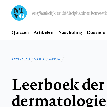
onafhankelijk, multidisciplinair en betrouw
Home
Quizzen
Artikelen
Nascholing
Dossiers
Hoofdnavigatie
ARTIKELEN
VARIA
MEDIA
Kruimelpad
Leerboek der
dermatologie