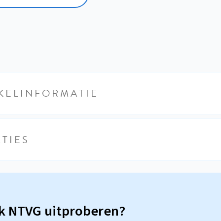
KELINFORMATIE
TIES
sk NTVG uitproberen?