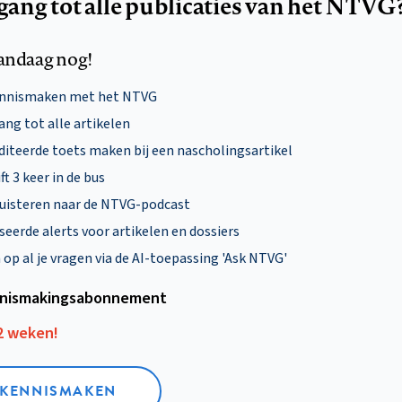
egang tot alle publicaties van het NTVG
andaag nog!
ennismaken met het NTVG
ng tot alle artikelen
diteerde toets maken bij een nascholingsartikel
ft 3 keer in de bus
uisteren naar de NTVG-podcast
eerde alerts voor artikelen en dossiers
p al je vragen via de AI-toepassing 'Ask NTVG'
nismakings­abonnement
12 weken!
L KENNISMAKEN