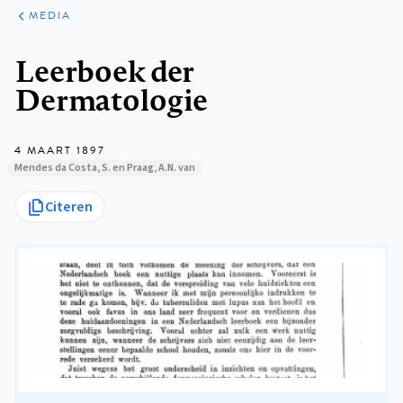
ARTIKELEN
VARIA
MEDIA
Kruimelpad
Leerboek der
Dermatologie
4 MAART 1897
Mendes da Costa, S. en Praag, A.N. van
Citeren