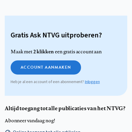
Gratis Ask NTVG uitproberen?
2 klikken
Maak met
een gratis account aan
ACCOUNT AANMAKEN
Heb je al een account of een abonnement?
Inloggen
Altijd toegang tot alle publicaties van het NTVG?
Abonneer vandaag nog!