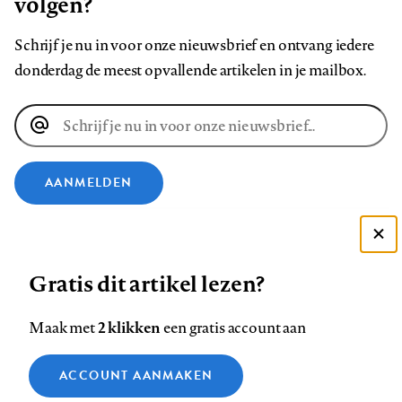
volgen?
Schrijf je nu in voor onze nieuwsbrief en ontvang iedere
donderdag de meest opvallende artikelen in je mailbox.
E-
mailadres
AANMELDEN
VOLG ONS OP
Deze site gebruikt cookies
Gratis dit artikel lezen?
Zie onze cookie policy
Volg
Volg
Volg
Volg
Volg
Volg
ACCEPTEER AANBEVOLEN INSTELLINGEN
ons
ons
2 klikken
ons
ons
ons
ons
Maak met
een gratis account aan
op
op
op
op
op
op
Contact
Colofon
Disclaimer
Privacy
About us
Functionele cookies
Footer
ACCOUNT AANMAKEN
Facebook
LinkedIn
Bluesky
Instagram
YouTube
Pinterest
Medische vragen verdienen
Sluiten
Analytische cookies