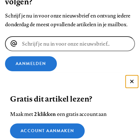
volgen?
Schrijf je nu in voor onze nieuwsbrief en ontvang iedere
donderdag de meest opvallende artikelen in je mailbox.
E-
mailadres
AANMELDEN
VOLG ONS OP
Deze site gebruikt cookies
Gratis dit artikel lezen?
Zie onze cookie policy
Volg
Volg
Volg
Volg
Volg
Volg
ACCEPTEER AANBEVOLEN INSTELLINGEN
ons
ons
2 klikken
ons
ons
ons
ons
Maak met
een gratis account aan
op
op
op
op
op
op
Contact
Colofon
Disclaimer
Privacy
About us
Functionele cookies
Footer
ACCOUNT AANMAKEN
Facebook
LinkedIn
Bluesky
Instagram
YouTube
Pinterest
Medische vragen verdienen
Sluiten
Analytische cookies