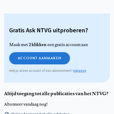
Gratis Ask NTVG uitproberen?
2 klikken
Maak met
een gratis account aan
ACCOUNT AANMAKEN
Heb je al een account of een abonnement?
Inloggen
Altijd toegang tot alle publicaties van het NTVG?
Abonneer vandaag nog!