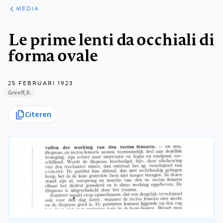
ARTIKELEN
VARIA
MEDIA
Kruimelpad
Le prime lenti da occhiali di
forma ovale
25 FEBRUARI 1923
Greeff, R.
Citeren