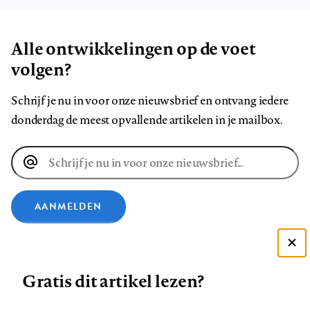
Alle ontwikkelingen op de voet
volgen?
Schrijf je nu in voor onze nieuwsbrief en ontvang iedere
donderdag de meest opvallende artikelen in je mailbox.
E-
mailadres
AANMELDEN
VOLG ONS OP
Deze site gebruikt cookies
Gratis dit artikel lezen?
Zie onze cookie policy
Volg
Volg
Volg
Volg
Volg
Volg
ACCEPTEER AANBEVOLEN INSTELLINGEN