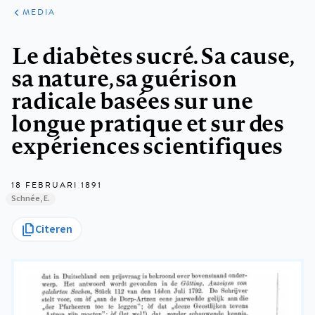
ARTIKELEN
VARIA
MEDIA
Kruimelpad
Le diabètes sucré. Sa cause,
sa nature, sa guérison
radicale basées sur une
longue pratique et sur des
expériences scientifiques
18 FEBRUARI 1891
Schnée, E.
Citeren