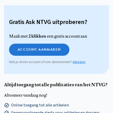
Gratis Ask NTVG uitproberen?
2 klikken
Maak met
een gratis account aan
ACCOUNT AANMAKEN
Heb je al een account of een abonnement?
Inloggen
Altijd toegang tot alle publicaties van het NTVG?
Abonneer vandaag nog!
Online toegang tot alle artikelen
Gepersonaliseerde alerts voor artikelen en dossiers