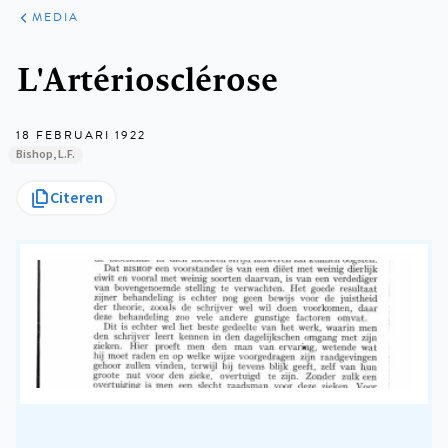
ARTIKELEN
VARIA
MEDIA
Kruimelpad
L'Artériosclérose
18 FEBRUARI 1922
Bishop, L.F.
Citeren