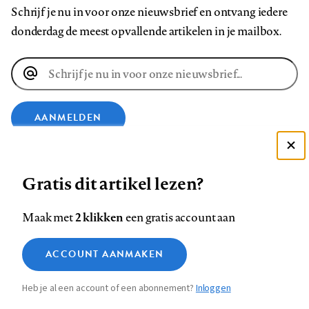
Schrijf je nu in voor onze nieuwsbrief en ontvang iedere
donderdag de meest opvallende artikelen in je mailbox.
E-
mailadres
AANMELDEN
Deze site gebruikt cookies
VOLG ONS OP
Gratis dit artikel lezen?
Zie onze cookie policy
ACCEPTEER AANBEVOLEN INSTELLINGEN
Volg
Volg
Volg
Volg
Volg
Volg
2 klikken
Maak met
een gratis account aan
ons
ons
ons
ons
ons
ons
Functionele cookies
op
op
op
op
op
op
Contact
Colofon
Disclaimer
Privacy
About us
ACCOUNT AANMAKEN
Medische vragen verdienen
Sluiten
Footer
Analytische cookies
Facebook
LinkedIn
Bluesky
Instagram
YouTube
Pinterest
betrouwbare antwoorden
Heb je al een account of een abonnement?
Inloggen
Marketing cookies
navigation
STEL ZE NU AAN ASK NTVG