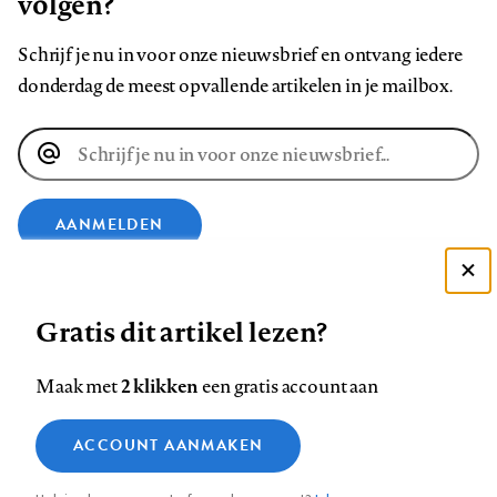
volgen?
Schrijf je nu in voor onze nieuwsbrief en ontvang iedere
donderdag de meest opvallende artikelen in je mailbox.
E-
mailadres
AANMELDEN
VOLG ONS OP
Deze site gebruikt cookies
Gratis dit artikel lezen?
Zie onze cookie policy
ACCEPTEER AANBEVOLEN INSTELLINGEN
Volg
Volg
Volg
Volg
Volg
Volg
2 klikken
Maak met
een gratis account aan
ons
ons
ons
ons
ons
ons
Functionele cookies
op
op
op
op
op
op
Contact
Colofon
Disclaimer
Privacy
About us
ACCOUNT AANMAKEN
Medische vragen verdienen
Sluiten
Footer
Analytische cookies
Facebook
LinkedIn
Bluesky
Instagram
YouTube
Pinterest
betrouwbare antwoorden