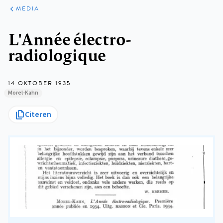
ARTIKELEN
VARIA
MEDIA
Kruimelpad
L'Année électro-
radiologique
14 OKTOBER 1935
Morel-Kahn
Citeren