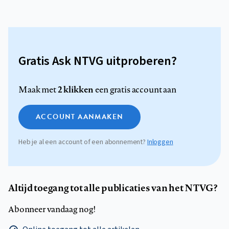
Gratis Ask NTVG uitproberen?
2 klikken
Maak met
een gratis account aan
ACCOUNT AANMAKEN
Heb je al een account of een abonnement?
Inloggen
Altijd toegang tot alle publicaties van het NTVG?
Abonneer vandaag nog!