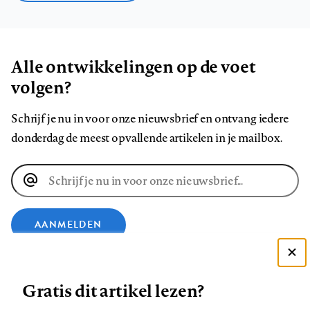
Alle ontwikkelingen op de voet
volgen?
Schrijf je nu in voor onze nieuwsbrief en ontvang iedere
donderdag de meest opvallende artikelen in je mailbox.
E-
mailadres
AANMELDEN
Deze site gebruikt cookies
VOLG ONS OP
Gratis dit artikel lezen?
Zie onze cookie policy