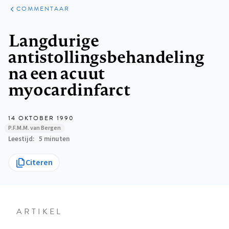
ARTIKELEN
OPINIE
COMMENTAAR
Kruimelpad
Langdurige
antistollingsbehandeling
na een acuut
myocardinfarct
14 OKTOBER 1990
P.F.M.M. van Bergen
Leestijd
5 minuten
Citeren
ARTIKEL