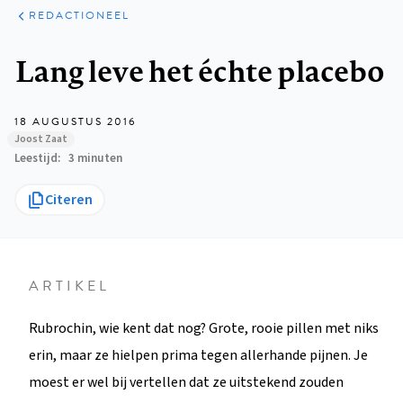
ARTIKELEN
OPINIE
REDACTIONEEL
Kruimelpad
Lang leve het échte placebo
18 AUGUSTUS 2016
Joost Zaat
Leestijd
3 minuten
Citeren
ARTIKEL
Rubrochin, wie kent dat nog? Grote, rooie pillen met niks
erin, maar ze hielpen prima tegen allerhande pijnen. Je
moest er wel bij vertellen dat ze uitstekend zouden