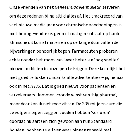
Onze vrienden van het
Geneesmiddelenbulletin
serveren
om deze redenen bijna altijd alles af. Het trackrecord van
veel nieuwe medicijnen voor chronische aandoeningen is
niet hoopgevend: er is geen of matig resultaat op harde
klinische uitkomstmaten en op de lange duur vallen de
bijwerkingen behoorlijk tegen. Farmaceuten proberen
echter onder het mom van ‘weer beter’ en ‘nog sneller’
nieuwe middelen in onze pen te krijgen. Deze keer lijkt het
niet goed te lukken ondanks alle advertenties – ja, helaas
ook in het
NTvG
. Dat is goed nieuws voor patiënten en
verzekeraars. Jammer, voor de winst van ‘big pharma’,
maar daar kan ik niet mee zitten. De 335 miljoen euro die
ze volgens eigen zeggen zouden hebben ‘verloren’
doordat huisartsen zich gewoon aan hun Standaard
houden, hebben ze allang weer binnengehaald met