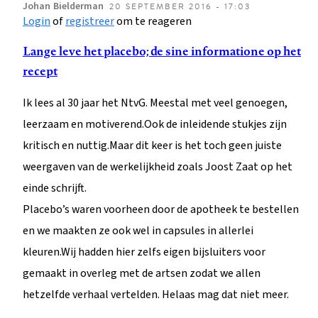
Johan
Bielderman
20 SEPTEMBER 2016 - 17:03
Login
of
registreer
om te reageren
Lange leve het placebo; de sine informatione op het
recept
Ik lees al 30 jaar het NtvG. Meestal met veel genoegen,
leerzaam en motiverend.Ook de inleidende stukjes zijn
kritisch en nuttig.Maar dit keer is het toch geen juiste
weergaven van de werkelijkheid zoals Joost Zaat op het
einde schrijft.
Placebo’s waren voorheen door de apotheek te bestellen
en we maakten ze ook wel in capsules in allerlei
kleuren.Wij hadden hier zelfs eigen bijsluiters voor
gemaakt in overleg met de artsen zodat we allen
hetzelfde verhaal vertelden. Helaas mag dat niet meer.