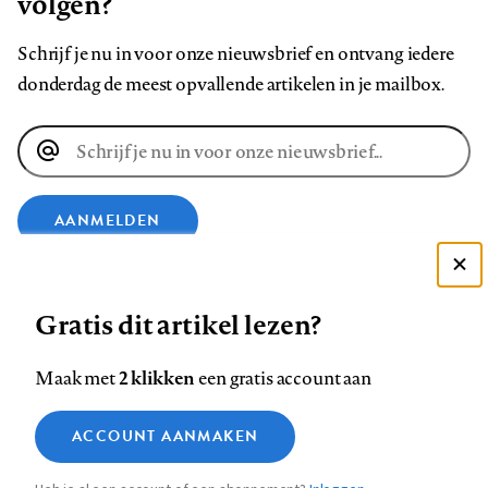
volgen?
Schrijf je nu in voor onze nieuwsbrief en ontvang iedere
donderdag de meest opvallende artikelen in je mailbox.
E-
mailadres
AANMELDEN
Deze site gebruikt cookies
VOLG ONS OP
Gratis dit artikel lezen?
Zie onze cookie policy
ACCEPTEER AANBEVOLEN INSTELLINGEN
Volg
Volg
Volg
Volg
Volg
Volg
2 klikken
Maak met
een gratis account aan
ons
ons
ons
ons
ons
ons
Functionele cookies
op
op
op
op
op
op
Contact
Colofon
Disclaimer
Privacy
About us
ACCOUNT AANMAKEN
Medische vragen verdienen
Sluiten
Footer
Analytische cookies
Facebook
LinkedIn
Bluesky
Instagram
YouTube
Pinterest
betrouwbare antwoorden