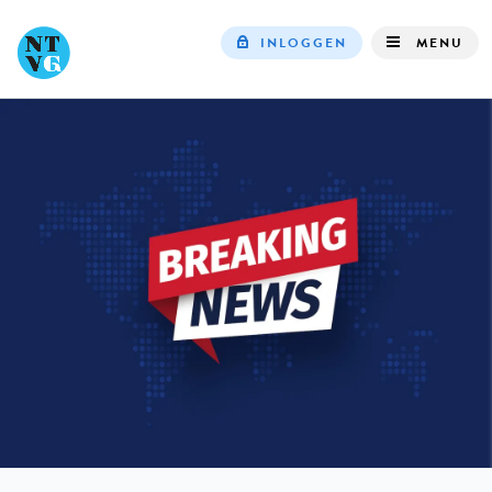
INLOGGEN
MENU
Top
navigation
IN