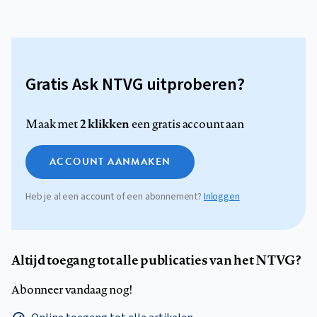
Gratis Ask NTVG uitproberen?
2 klikken
Maak met
een gratis account aan
ACCOUNT AANMAKEN
Heb je al een account of een abonnement?
Inloggen
Altijd toegang tot alle publicaties van het NTVG?
Abonneer vandaag nog!