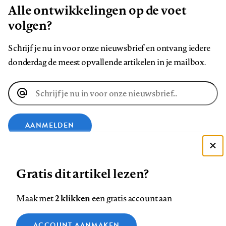
Alle ontwikkelingen op de voet
volgen?
Schrijf je nu in voor onze nieuwsbrief en ontvang iedere
donderdag de meest opvallende artikelen in je mailbox.
E-
mailadres
AANMELDEN
Deze site gebruikt cookies
VOLG ONS OP
Gratis dit artikel lezen?
Zie onze cookie policy
ACCEPTEER AANBEVOLEN INSTELLINGEN
Volg
Volg
Volg
Volg
Volg
Volg
2 klikken
Maak met
een gratis account aan
ons
ons
ons
ons
ons
ons
Functionele cookies
op
op
op
op
op
op
Contact
Colofon
Disclaimer
Privacy
About us
ACCOUNT AANMAKEN