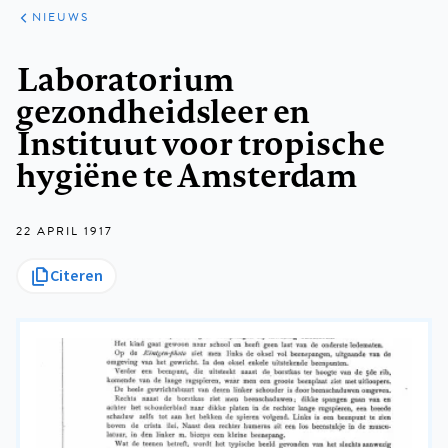
ARTIKELEN
HET
NIEUWS
KORT
Kruimelpad
Laboratorium
gezondheidsleer en
Instituut voor tropische
hygiëne te Amsterdam
22 APRIL 1917
Citeren