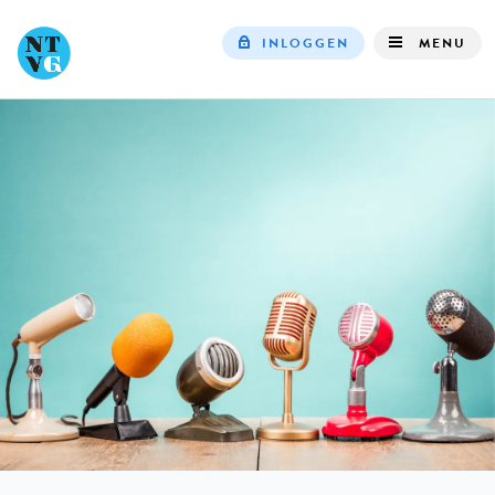
INLOGGEN
MENU
Top
navigation
IN