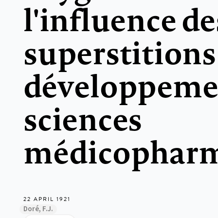
l'influence de
superstitions 
développeme
sciences
médicopharm
22 APRIL 1921
Doré, F.J.