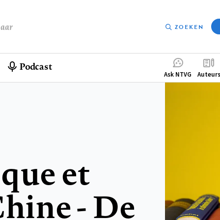
baar
ZOEKEN
Podcast
Compleme
Ask NTVG
Auteur
menu
que et
Chine - De