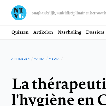
onafhankelijk, multidisciplinair en betrouw
Home
Quizzen
Artikelen
Nascholing
Dossiers
Hoofdnavigatie
ARTIKELEN
VARIA
MEDIA
Kruimelpad
La thérapeuti
l'hygiène en 