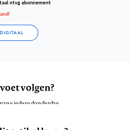
itaal ntvg abonnement
aand!
 DIGITAAL
 voet volgen?
ntvang iedere donderdag
VOLG ONS OP