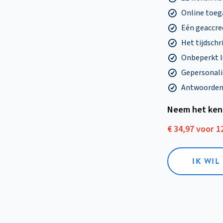
Online toega
Eén geaccre
Het tijdschri
Onbeperkt l
Gepersonalis
Antwoorden o
Neem het ken
€ 34,97 voor 
IK WI