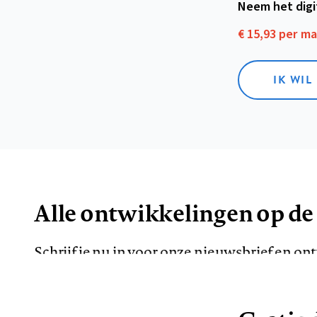
Neem het dig
€ 15,93 per m
IK WIL
Alle ontwikkelingen op de
Schrijf je nu in voor onze nieuwsbrief en o
de meest opvallende artikelen in je mailbox.