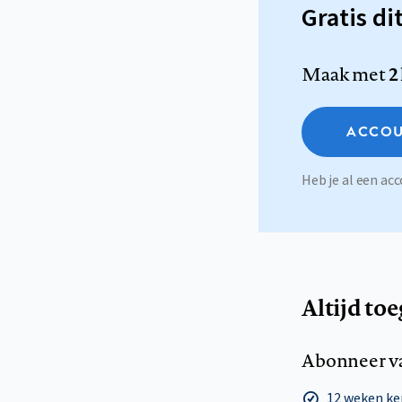
Gratis di
Maak met
2
ACCOU
Heb je al een a
Altijd to
Abonneer v
12 weken k