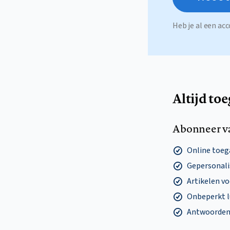
Heb je al een a
Altijd to
Abonneer v
Online toega
Gepersonalis
Artikelen v
Onbeperkt l
Antwoorden o