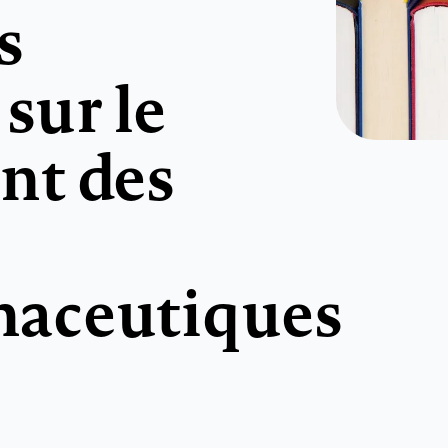
s
sur le
nt des
aceutiques