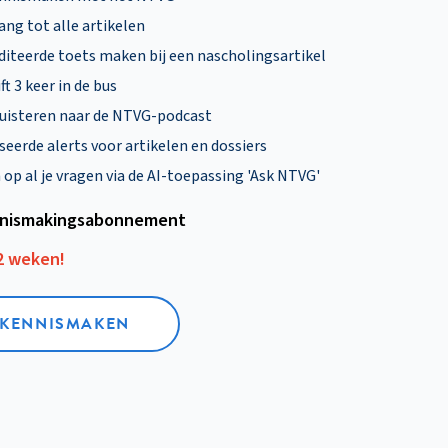
ng tot alle artikelen
diteerde toets maken bij een nascholingsartikel
ft 3 keer in de bus
uisteren naar de NTVG-podcast
eerde alerts voor artikelen en dossiers
p al je vragen via de AI-toepassing 'Ask NTVG'
nismakings­abonnement
12 weken!
L KENNISMAKEN