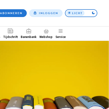
ABONNEREN
INLOGGEN
LICHT
Top
nav
ntair
s
Tijdschrift
Banenbank
Webshop
Service