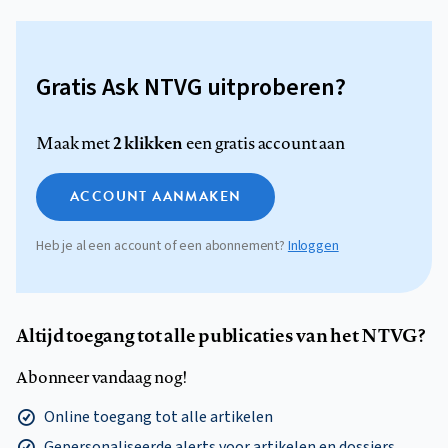
Gratis Ask NTVG uitproberen?
2 klikken
Maak met
een gratis account aan
ACCOUNT AANMAKEN
Heb je al een account of een abonnement?
Inloggen
Altijd toegang tot alle publicaties van het NTVG?
Abonneer vandaag nog!
Online toegang tot alle artikelen
Gepersonaliseerde alerts voor artikelen en dossiers