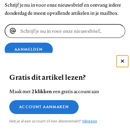
Schrijf je nu in voor onze nieuwsbrief en ontvang iedere
donderdag de meest opvallende artikelen in je mailbox.
E-
mailadres
AANMELDEN
Deze site gebruikt cookies
VOLG ONS OP
Gratis dit artikel lezen?
Zie onze cookie policy
ACCEPTEER AANBEVOLEN INSTELLINGEN
Volg
Volg
Volg
Volg
Volg
Volg
2 klikken
Maak met
een gratis account aan
ons
ons
ons
ons
ons
ons
Functionele cookies
op
op
op
op
op
op
Contact
Colofon
Disclaimer
Privacy
About us
ACCOUNT AANMAKEN
Medische vragen verdienen
Sluiten
Footer
Analytische cookies
Facebook
LinkedIn
Bluesky
Instagram
YouTube
Pinterest
betrouwbare antwoorden
Heb je al een account of een abonnement?
Inloggen
Marketing cookies
navigation
STEL ZE NU AAN ASK NTVG