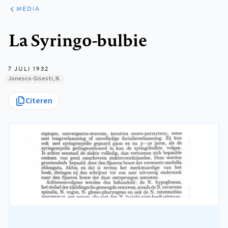
ARTIKELEN
VARIA
MEDIA
Kruimelpad
La Syringo-bulbie
7 JULI 1932
Jonesco-Sisesti, N.
Citeren