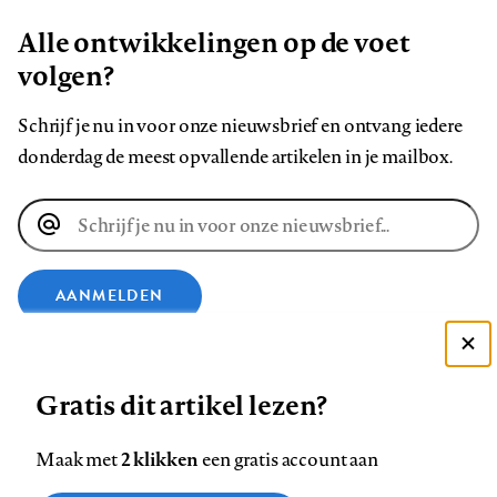
Alle ontwikkelingen op de voet
volgen?
Schrijf je nu in voor onze nieuwsbrief en ontvang iedere
donderdag de meest opvallende artikelen in je mailbox.
E-
mailadres
AANMELDEN
VOLG ONS OP
Deze site gebruikt cookies
Gratis dit artikel lezen?
Zie onze cookie policy
Volg
Volg
Volg
Volg
Volg
Volg
ACCEPTEER AANBEVOLEN INSTELLINGEN
2 klikken
Maak met
een gratis account aan
ons
ons
ons
ons
ons
ons