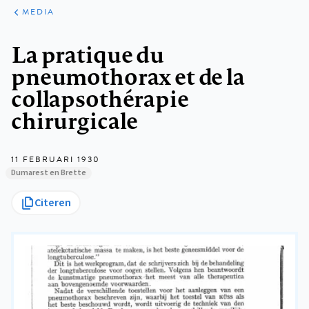
ARTIKELEN
VARIA
MEDIA
Kruimelpad
La pratique du
pneumothorax et de la
collapsothérapie
chirurgicale
11 FEBRUARI 1930
Dumarest en Brette
Citeren