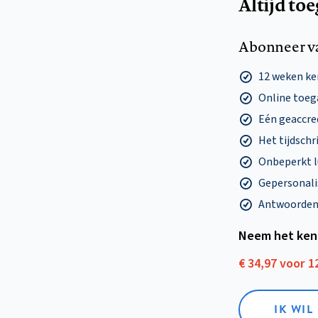
Altijd to
Abonneer v
12 weken k
Online toega
Eén geaccre
Het tijdschri
Onbeperkt l
Gepersonalis
Antwoorden o
Neem het ken
€ 34,97 voor 
IK WI