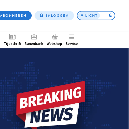
ABONNEREN
INLOGGEN
LICHT
Top
nav
ntair
s
Tijdschrift
Banenbank
Webshop
Service