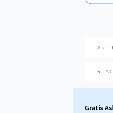
ARTI
REAC
Gratis A