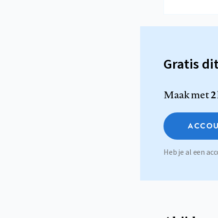
Gratis di
Maak met
2
ACCOU
Heb je al een a