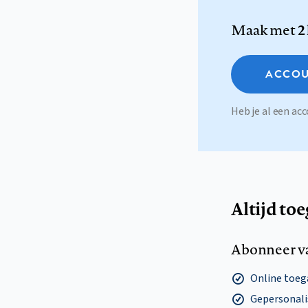
Maak met
2
ACCOU
Heb je al een a
Altijd to
Abonneer v
Online toega
Gepersonalis