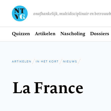
onafhankelijk, multidisciplinair en betrouw
Home
Quizzen
Artikelen
Nascholing
Dossiers
Hoofdnavigatie
ARTIKELEN
IN HET KORT
NIEUWS
Kruimelpad
La France