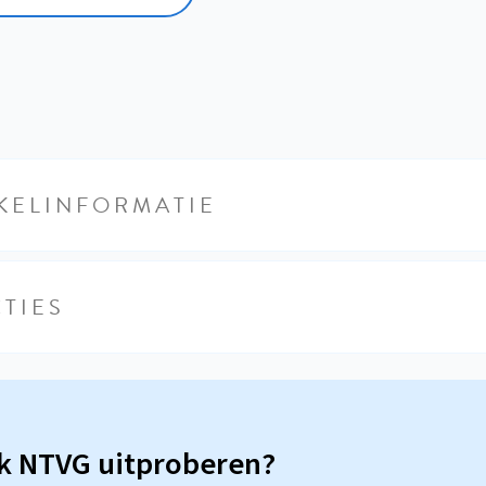
KELINFORMATIE
TIES
sk NTVG uitproberen?