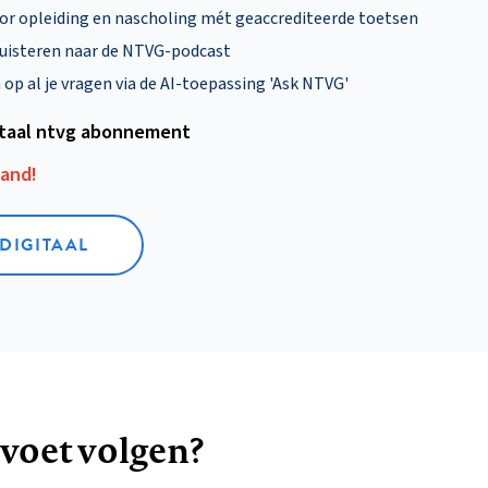
oor opleiding en nascholing mét geaccrediteerde toetsen
uisteren naar de NTVG-podcast
p al je vragen via de AI-toepassing 'Ask NTVG'
itaal ntvg abonnement
aand!
 DIGITAAL
 voet volgen?