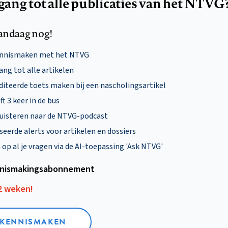
egang tot alle publicaties van het NTVG
andaag nog!
ennismaken met het NTVG
ng tot alle artikelen
diteerde toets maken bij een nascholingsartikel
ft 3 keer in de bus
uisteren naar de NTVG-podcast
eerde alerts voor artikelen en dossiers
p al je vragen via de AI-toepassing 'Ask NTVG'
nismakings­abonnement
12 weken!
L KENNISMAKEN