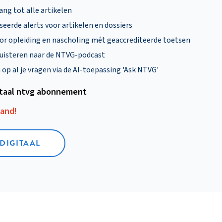
ng tot alle artikelen
eerde alerts voor artikelen en dossiers
oor opleiding en nascholing mét geaccrediteerde toetsen
uisteren naar de NTVG-podcast
p al je vragen via de AI-toepassing 'Ask NTVG'
itaal ntvg abonnement
aand!
 DIGITAAL