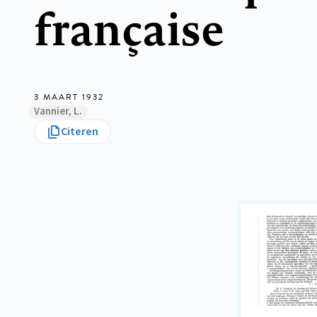
française
3 MAART 1932
Vannier, L.
Citeren