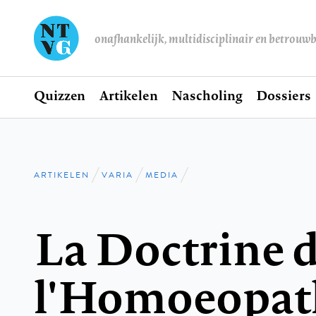
onafhankelijk, multidisciplinair en betrouw
Home
Quizzen
Artikelen
Nascholing
Dossiers
Hoofdnavigatie
ARTIKELEN
VARIA
MEDIA
Kruimelpad
La Doctrine 
l'Homoeopat