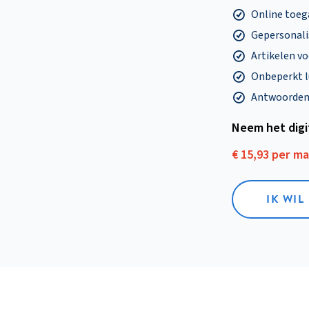
Online toega
Gepersonalis
Artikelen v
Onbeperkt l
Antwoorden o
Neem het dig
€ 15,93 per m
IK WIL