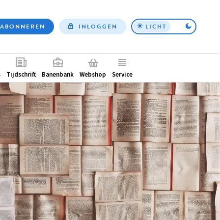
ABONNEREN
INLOGGEN
LICHT
Top
nav
ntair
s
Tijdschrift
Banenbank
Webshop
Service