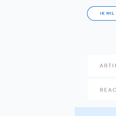
IK WI
ARTI
REAC