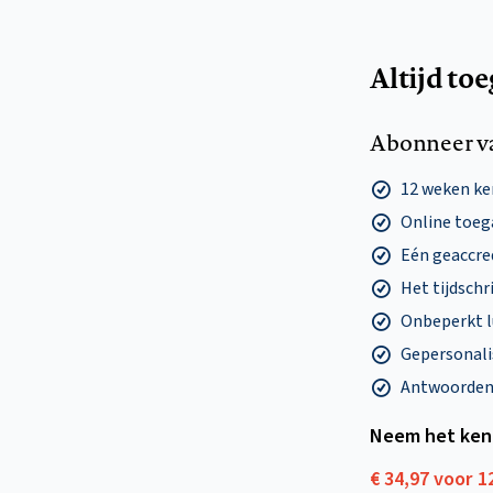
Altijd to
Abonneer v
12 weken k
Online toega
Eén geaccre
Het tijdschri
Onbeperkt l
Gepersonalis
Antwoorden o
Neem het ken
€ 34,97 voor 