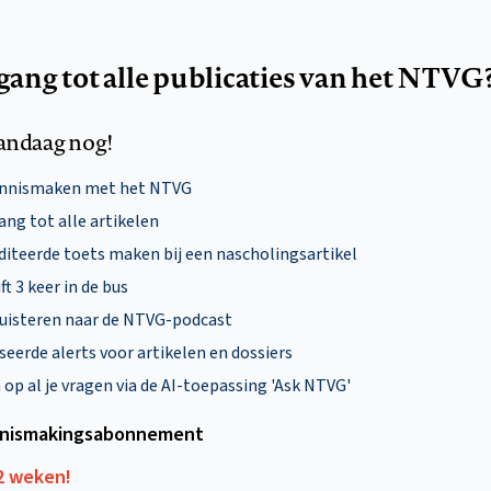
egang tot alle publicaties van het NTVG
andaag nog!
ennismaken met het NTVG
ng tot alle artikelen
diteerde toets maken bij een nascholingsartikel
ft 3 keer in de bus
uisteren naar de NTVG-podcast
eerde alerts voor artikelen en dossiers
p al je vragen via de AI-toepassing 'Ask NTVG'
nismakings­abonnement
12 weken!