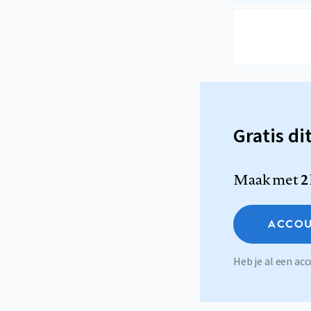
Gratis di
Maak met
2
ACCOU
Heb je al een a