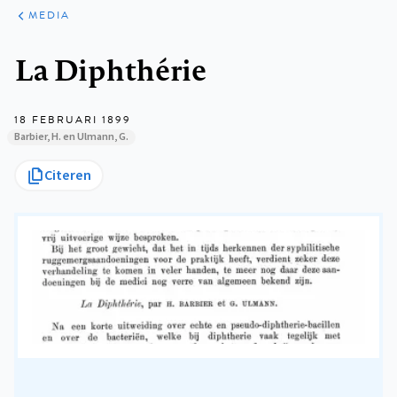
ARTIKELEN
VARIA
MEDIA
Kruimelpad
La Diphthérie
18 FEBRUARI 1899
Barbier, H. en Ulmann, G.
Citeren