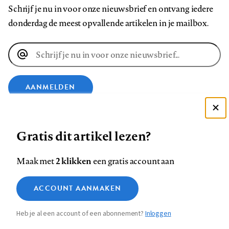
Schrijf je nu in voor onze nieuwsbrief en ontvang iedere
donderdag de meest opvallende artikelen in je mailbox.
E-
mailadres
AANMELDEN
Deze site gebruikt cookies
VOLG ONS OP
Gratis dit artikel lezen?
Zie onze cookie policy
ACCEPTEER AANBEVOLEN INSTELLINGEN
Volg
Volg
Volg
Volg
Volg
Volg
2 klikken
Maak met
een gratis account aan
ons
ons
ons
ons
ons
ons
Functionele cookies
op
op
op
op
op
op
Contact
Colofon
Disclaimer
Privacy
About us
ACCOUNT AANMAKEN
Medische vragen verdienen
Sluiten
Footer
Analytische cookies
Facebook
LinkedIn
Bluesky
Instagram
YouTube
Pinterest
betrouwbare antwoorden
Heb je al een account of een abonnement?
Inloggen
Marketing cookies
navigation
STEL ZE NU AAN ASK NTVG