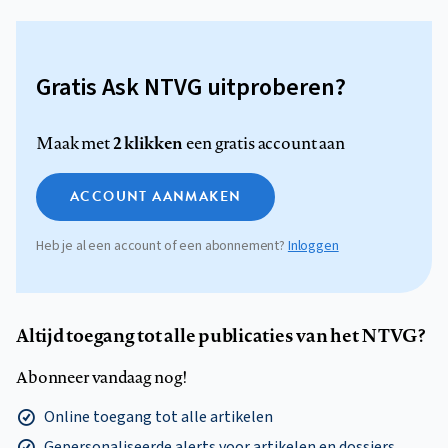
Gratis Ask NTVG uitproberen?
2 klikken
Maak met
een gratis account aan
ACCOUNT AANMAKEN
Heb je al een account of een abonnement?
Inloggen
Altijd toegang tot alle publicaties van het NTVG?
Abonneer vandaag nog!
Online toegang tot alle artikelen
Gepersonaliseerde alerts voor artikelen en dossiers