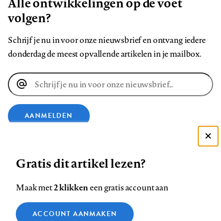
Alle ontwikkelingen op de voet
volgen?
Schrijf je nu in voor onze nieuwsbrief en ontvang iedere
donderdag de meest opvallende artikelen in je mailbox.
E-
mailadres
AANMELDEN
VOLG ONS OP
Deze site gebruikt cookies
Gratis dit artikel lezen?
Zie onze cookie policy
ACCEPTEER AANBEVOLEN INSTELLINGEN
Volg
Volg
Volg
Volg
Volg
Volg
2 klikken
Maak met
een gratis account aan
ons
ons
ons
ons
ons
ons
Functionele cookies
op
op
op
op
op
op
Contact
Colofon
Disclaimer
Privacy
About us
ACCOUNT AANMAKEN
Medische vragen verdienen
Sluiten