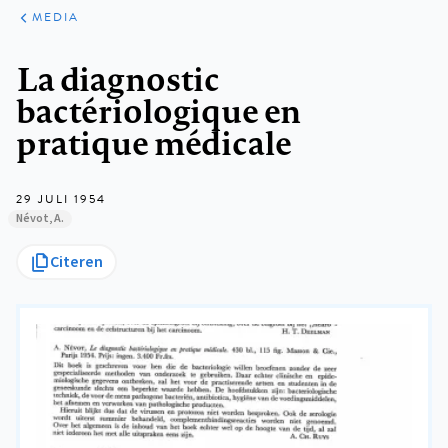
ARTIKELEN
VARIA
MEDIA
Kruimelpad
La diagnostic
bactériologique en
pratique médicale
29 JULI 1954
Névot, A.
Citeren