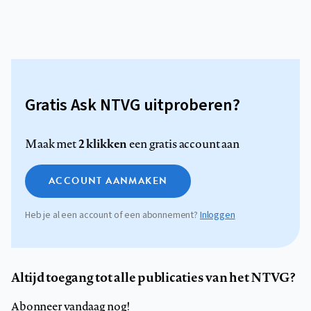
Gratis Ask NTVG uitproberen?
2 klikken
Maak met
een gratis account aan
ACCOUNT AANMAKEN
Heb je al een account of een abonnement?
Inloggen
Altijd toegang tot alle publicaties van het NTVG?
Abonneer vandaag nog!