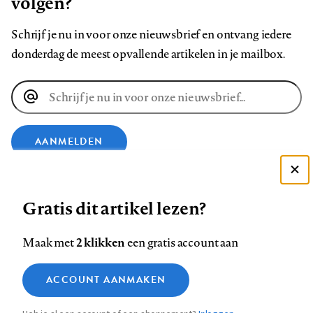
volgen?
Schrijf je nu in voor onze nieuwsbrief en ontvang iedere
donderdag de meest opvallende artikelen in je mailbox.
E-
mailadres
AANMELDEN
Deze site gebruikt cookies
VOLG ONS OP
Gratis dit artikel lezen?
Zie onze cookie policy
ACCEPTEER AANBEVOLEN INSTELLINGEN
Volg
Volg
Volg
Volg
Volg
Volg
2 klikken
Maak met
een gratis account aan
ons
ons
ons
ons
ons
ons
Functionele cookies
op
op
op
op
op
op
Contact
Colofon
Disclaimer
Privacy
About us
ACCOUNT AANMAKEN
Medische vragen verdienen
Sluiten
Footer
Analytische cookies
Facebook
LinkedIn
Bluesky
Instagram
YouTube
Pinterest
betrouwbare antwoorden