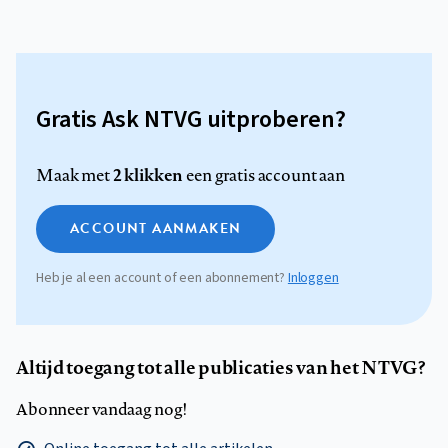
Gratis Ask NTVG uitproberen?
2 klikken
Maak met
een gratis account aan
ACCOUNT AANMAKEN
Heb je al een account of een abonnement?
Inloggen
Altijd toegang tot alle publicaties van het NTVG?
Abonneer vandaag nog!