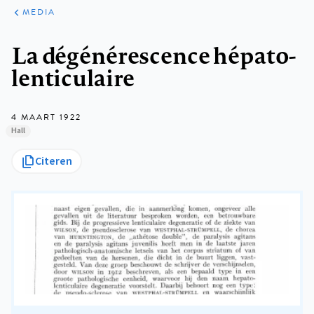
ARTIKELEN
VARIA
MEDIA
Kruimelpad
La dégénérescence hépato-
lenticulaire
4 MAART 1922
Hall
Citeren