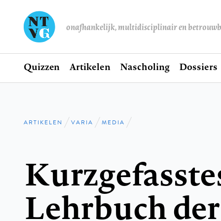
onafhankelijk, multidisciplinair en betrouw
Home
Quizzen
Artikelen
Nascholing
Dossiers
Hoofdnavigatie
ARTIKELEN
VARIA
MEDIA
Kruimelpad
Kurzgefasste
Lehrbuch der