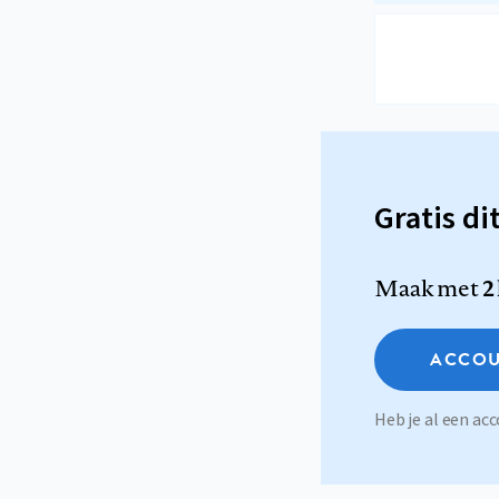
Gratis di
Maak met
2
ACCOU
Heb je al een a