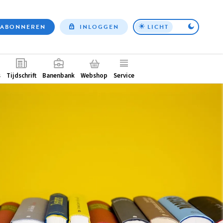
ABONNEREN
INLOGGEN
LICHT
Top
nav
ntair
s
Tijdschrift
Banenbank
Webshop
Service