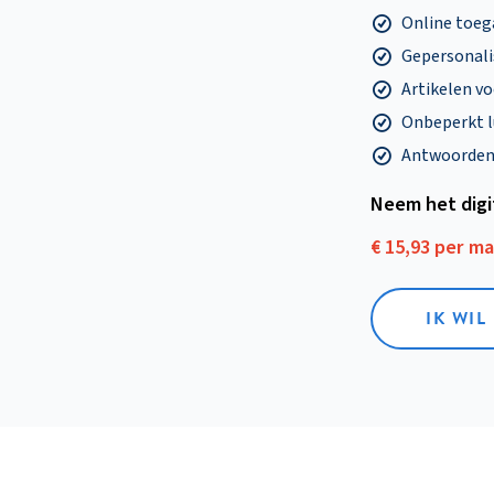
Online toega
Gepersonalis
Artikelen v
Onbeperkt l
Antwoorden o
Neem het dig
€ 15,93 per m
IK WIL