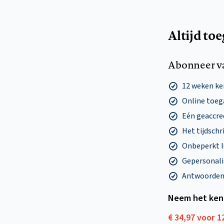
Altijd to
Abonneer v
12 weken k
Online toega
Eén geaccre
Het tijdschri
Onbeperkt l
Gepersonalis
Antwoorden o
Neem het ken
€ 34,97 voor 