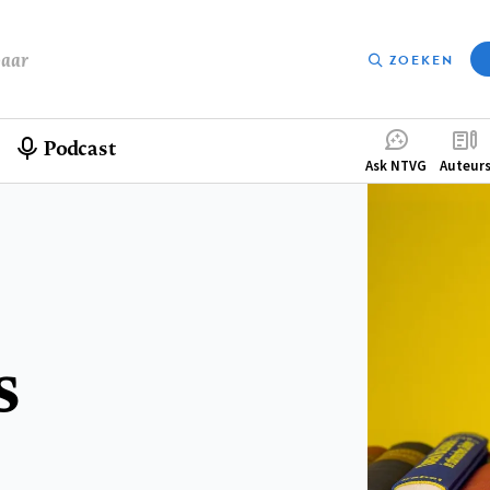
baar
ZOEKEN
Podcast
Compleme
Ask NTVG
Auteur
menu
s