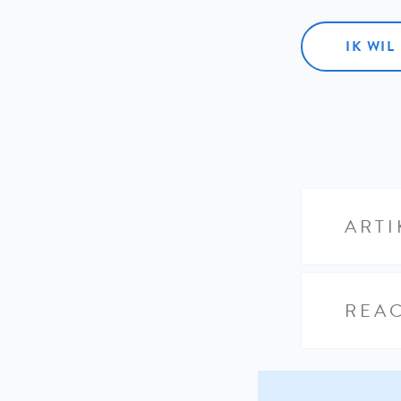
IK WI
ARTI
REAC