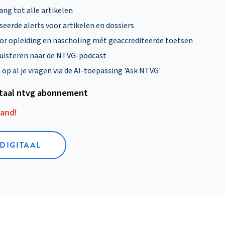
ng tot alle artikelen
eerde alerts voor artikelen en dossiers
oor opleiding en nascholing mét geaccrediteerde toetsen
uisteren naar de NTVG-podcast
p al je vragen via de AI-toepassing 'Ask NTVG'
itaal ntvg abonnement
aand!
 DIGITAAL