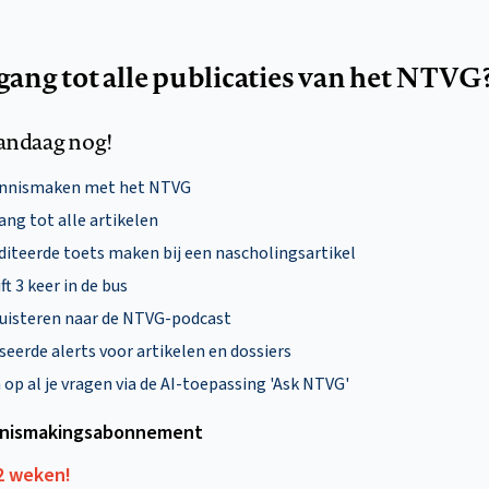
egang tot alle publicaties van het NTVG
andaag nog!
ennismaken met het NTVG
ng tot alle artikelen
diteerde toets maken bij een nascholingsartikel
ft 3 keer in de bus
uisteren naar de NTVG-podcast
eerde alerts voor artikelen en dossiers
p al je vragen via de AI-toepassing 'Ask NTVG'
nismakings­abonnement
12 weken!