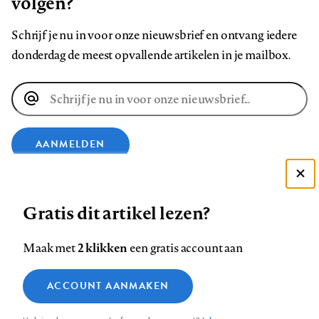
volgen?
Schrijf je nu in voor onze nieuwsbrief en ontvang iedere
donderdag de meest opvallende artikelen in je mailbox.
E-
mailadres
AANMELDEN
VOLG ONS OP
Deze site gebruikt cookies
Gratis dit artikel lezen?
Zie onze cookie policy
ACCEPTEER AANBEVOLEN INSTELLINGEN
Volg
Volg
Volg
Volg
Volg
Volg
2 klikken
Maak met
een gratis account aan
ons
ons
ons
ons
ons
ons
Functionele cookies
op
op
op
op
op
op
Contact
Colofon
Disclaimer
Privacy
About us
ACCOUNT AANMAKEN
Medische vragen verdienen
Sluiten
Footer
Analytische cookies
Facebook
LinkedIn
Bluesky
Instagram
YouTube
Pinterest
betrouwbare antwoorden