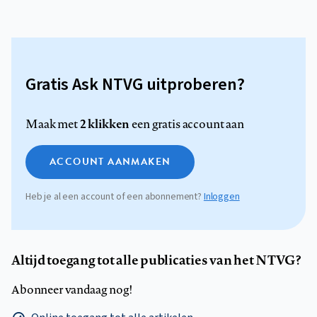
Gratis Ask NTVG uitproberen?
2 klikken
Maak met
een gratis account aan
ACCOUNT AANMAKEN
Heb je al een account of een abonnement?
Inloggen
Altijd toegang tot alle publicaties van het NTVG?
Abonneer vandaag nog!