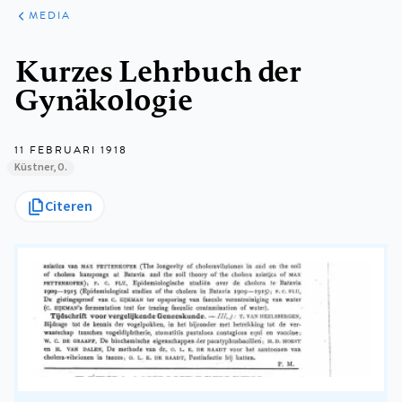
ARTIKELEN
VARIA
MEDIA
Kruimelpad
Kurzes Lehrbuch der
Gynäkologie
11 FEBRUARI 1918
Küstner, O.
Citeren