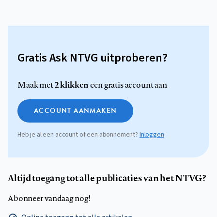
Gratis Ask NTVG uitproberen?
2 klikken
Maak met
een gratis account aan
ACCOUNT AANMAKEN
Heb je al een account of een abonnement?
Inloggen
Altijd toegang tot alle publicaties van het NTVG?
Abonneer vandaag nog!