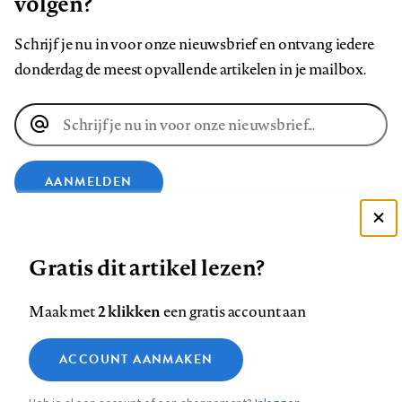
volgen?
Schrijf je nu in voor onze nieuwsbrief en ontvang iedere
donderdag de meest opvallende artikelen in je mailbox.
E-
mailadres
AANMELDEN
Deze site gebruikt cookies
VOLG ONS OP
Gratis dit artikel lezen?
Zie onze cookie policy
ACCEPTEER AANBEVOLEN INSTELLINGEN
Volg
Volg
Volg
Volg
Volg
Volg
2 klikken
Maak met
een gratis account aan
ons
ons
ons
ons
ons
ons
Functionele cookies
op
op
op
op
op
op
Contact
Colofon
Disclaimer
Privacy
About us
ACCOUNT AANMAKEN
Medische vragen verdienen
Sluiten
Footer
Analytische cookies
Facebook
LinkedIn
Bluesky
Instagram
YouTube
Pinterest
betrouwbare antwoorden