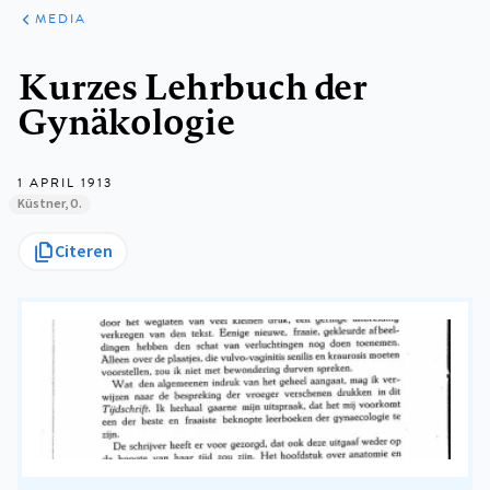
ARTIKELEN
VARIA
MEDIA
Kruimelpad
Kurzes Lehrbuch der
Gynäkologie
1 APRIL 1913
Küstner, O.
Citeren