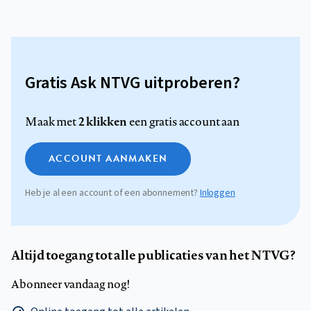
Gratis Ask NTVG uitproberen?
2 klikken
Maak met
een gratis account aan
ACCOUNT AANMAKEN
Heb je al een account of een abonnement?
Inloggen
Altijd toegang tot alle publicaties van het NTVG?
Abonneer vandaag nog!