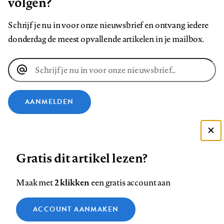
volgen?
Schrijf je nu in voor onze nieuwsbrief en ontvang iedere
donderdag de meest opvallende artikelen in je mailbox.
E-
mailadres
AANMELDEN
VOLG ONS OP
Deze site gebruikt cookies
Gratis dit artikel lezen?
Zie onze cookie policy
Volg
Volg
Volg
Volg
Volg
Volg
ACCEPTEER AANBEVOLEN INSTELLINGEN
ons
ons
2 klikken
ons
ons
ons
ons
Maak met
een gratis account aan
op
op
op
op
op
op
Contact
Colofon
Disclaimer
Privacy
About us
Functionele cookies
Footer
ACCOUNT AANMAKEN
Facebook
LinkedIn
Bluesky
Instagram
YouTube
Pinterest
Medische vragen verdienen
Sluiten
Analytische cookies