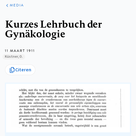
ARTIKELEN
VARIA
MEDIA
Kruimelpad
Kurzes Lehrbuch der
Gynäkologie
11 MAART 1911
Küstner, O.
Citeren