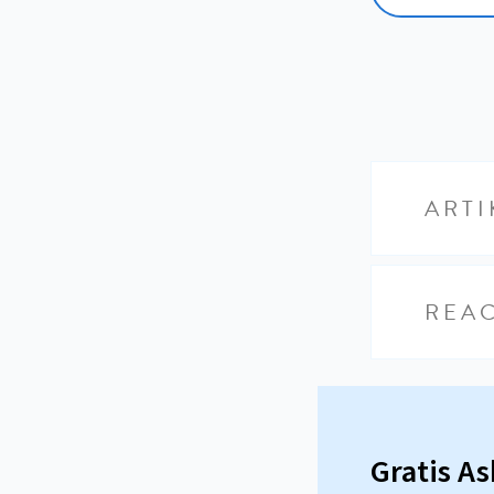
ARTI
REAC
Gratis A