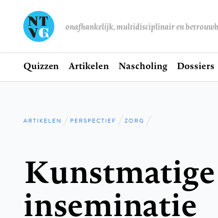
onafhankelijk, multidisciplinair en betrouw
Home
Quizzen
Artikelen
Nascholing
Dossiers
Hoofdnavigatie
ARTIKELEN
PERSPECTIEF
ZORG
Kruimelpad
Kunstmatige
inseminatie