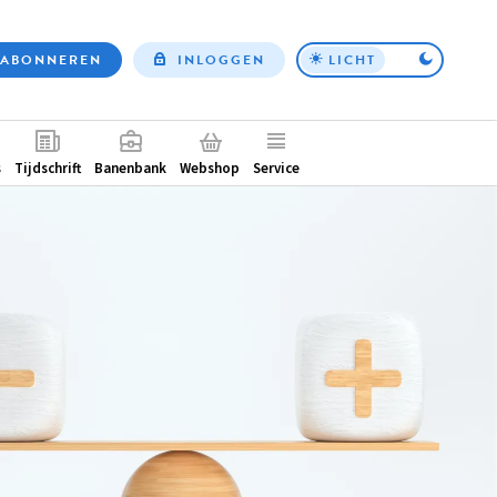
ABONNEREN
INLOGGEN
LICHT
Top
nav
ntair
s
Tijdschrift
Banenbank
Webshop
Service