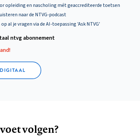
oor opleiding en nascholing mét geaccrediteerde toetsen
uisteren naar de NTVG-podcast
p al je vragen via de AI-toepassing 'Ask NTVG'
itaal ntvg abonnement
aand!
 DIGITAAL
 voet volgen?