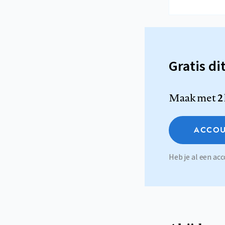
Gratis di
Maak met
2
ACCOU
Heb je al een a