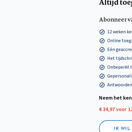
Altijd to
Abonneer v
12 weken k
Online toega
Eén geaccre
Het tijdschri
Onbeperkt l
Gepersonalis
Antwoorden o
Neem het ken
€ 34,97 voor 
IK WI