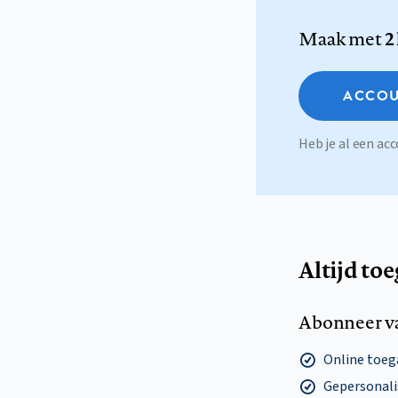
Maak met
2
ACCOU
Heb je al een a
Altijd to
Abonneer v
Online toega
Gepersonalis