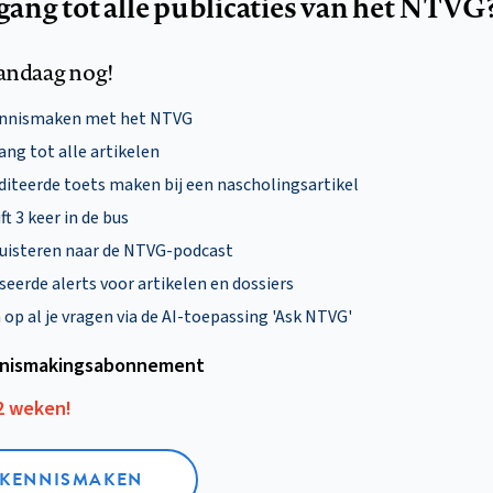
egang tot alle publicaties van het NTVG
andaag nog!
ennismaken met het NTVG
ng tot alle artikelen
diteerde toets maken bij een nascholingsartikel
ft 3 keer in de bus
uisteren naar de NTVG-podcast
eerde alerts voor artikelen en dossiers
p al je vragen via de AI-toepassing 'Ask NTVG'
nismakings­abonnement
12 weken!
L KENNISMAKEN