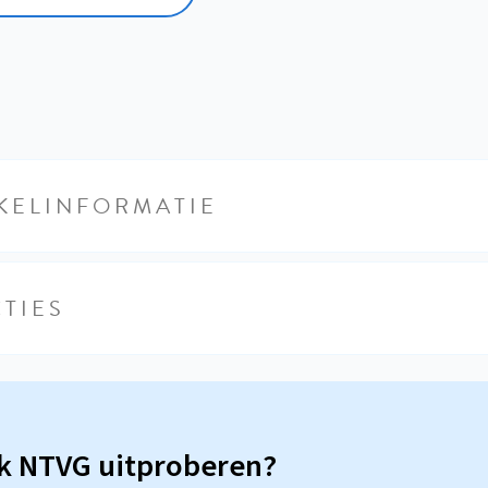
KELINFORMATIE
TIES
sk NTVG uitproberen?