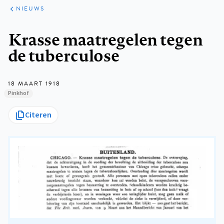
ARTIKELEN
HET
NIEUWS
KORT
Kruimelpad
Krasse maatregelen tegen
de tuberculose
18 MAART 1918
Pinkhof
Citeren