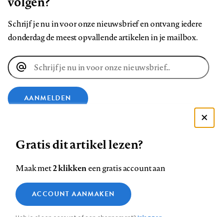
volgen?
Schrijf je nu in voor onze nieuwsbrief en ontvang iedere
donderdag de meest opvallende artikelen in je mailbox.
E-
mailadres
AANMELDEN
Deze site gebruikt cookies
VOLG ONS OP
Gratis dit artikel lezen?
Zie onze cookie policy
ACCEPTEER AANBEVOLEN INSTELLINGEN
Volg
Volg
Volg
Volg
Volg
Volg
2 klikken
Maak met
een gratis account aan
ons
ons
ons
ons
ons
ons
Functionele cookies
op
op
op
op
op
op
Contact
Colofon
Disclaimer
Privacy
About us
ACCOUNT AANMAKEN
Medische vragen verdienen
Sluiten
Footer
Analytische cookies
Facebook
LinkedIn
Bluesky
Instagram
YouTube
Pinterest
betrouwbare antwoorden