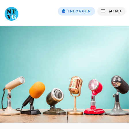
INLOGGEN
MENU
Top
navigation
IN