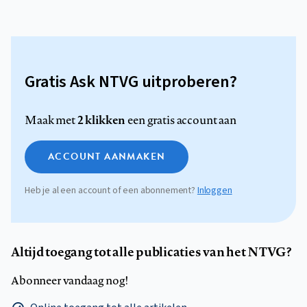
Gratis Ask NTVG uitproberen?
2 klikken
Maak met
een gratis account aan
ACCOUNT AANMAKEN
Heb je al een account of een abonnement?
Inloggen
Altijd toegang tot alle publicaties van het NTVG?
Abonneer vandaag nog!