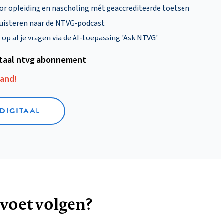
oor opleiding en nascholing mét geaccrediteerde toetsen
uisteren naar de NTVG-podcast
p al je vragen via de AI-toepassing 'Ask NTVG'
itaal ntvg abonnement
aand!
 DIGITAAL
 voet volgen?