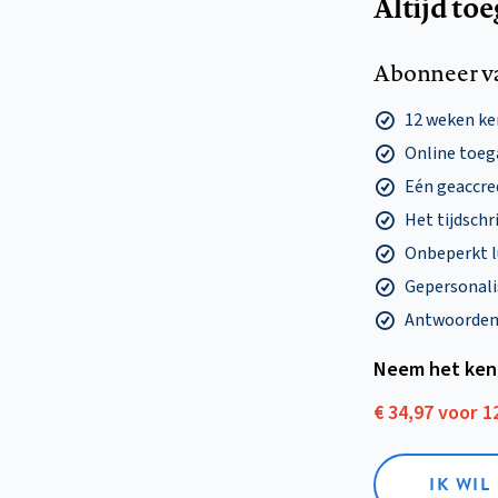
Altijd to
Abonneer v
12 weken k
Online toega
Eén geaccre
Het tijdschri
Onbeperkt l
Gepersonalis
Antwoorden o
Neem het ken
€ 34,97 voor 
IK WI