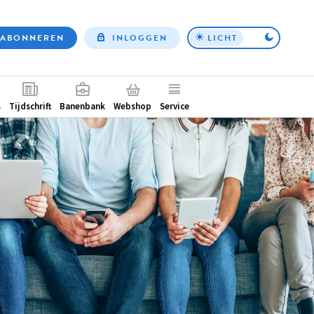
ABONNEREN
INLOGGEN
LICHT
Top
nav
ntair
s
Tijdschrift
Banenbank
Webshop
Service