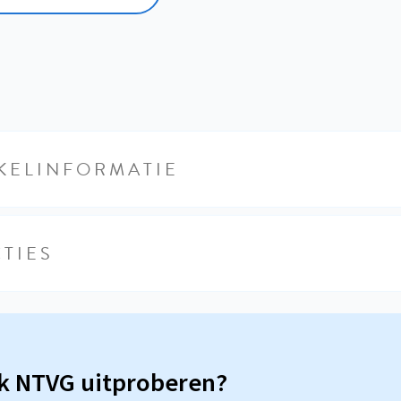
KELINFORMATIE
TIES
sk NTVG uitproberen?