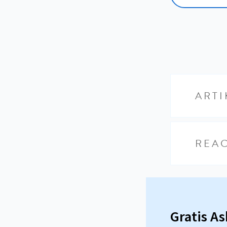
ARTI
REAC
Gratis A