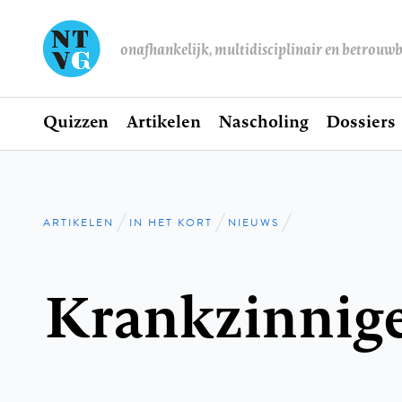
onafhankelijk, multidisciplinair en betrouw
Home
Quizzen
Artikelen
Nascholing
Dossiers
Hoofdnavigatie
ARTIKELEN
IN HET KORT
NIEUWS
Kruimelpad
Krankzinnig