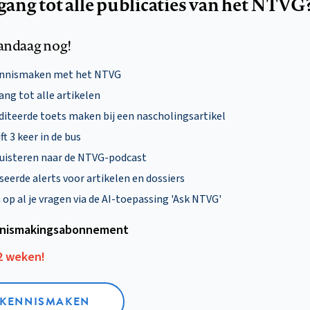
egang tot alle publicaties van het NTVG
andaag nog!
ennismaken met het NTVG
ng tot alle artikelen
diteerde toets maken bij een nascholingsartikel
ft 3 keer in de bus
uisteren naar de NTVG-podcast
eerde alerts voor artikelen en dossiers
p al je vragen via de AI-toepassing 'Ask NTVG'
nismakings­abonnement
12 weken!
L KENNISMAKEN