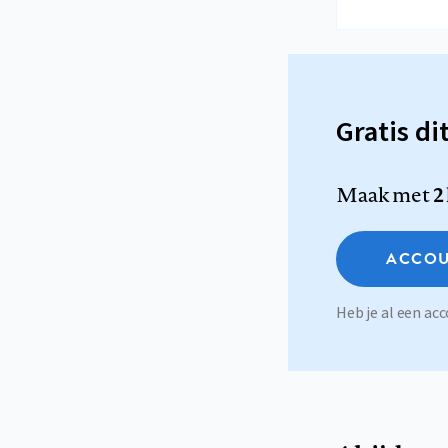
Gratis di
Maak met
2
ACCOU
Heb je al een a