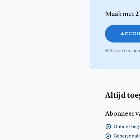
Maak met
2
ACCOU
Heb je al een a
Altijd to
Abonneer v
Online toega
Gepersonalis