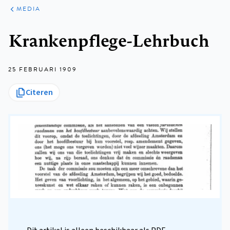
ARTIKELEN
VARIA
MEDIA
Kruimelpad
Krankenpflege-Lehrbuch
25 FEBRUARI 1909
Citeren