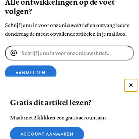
Alle ontwikkelingen op de voet
volgen?
Schrijf je nu in voor onze nieuwsbrief en ontvang iedere
donderdag de meest opvallende artikelen in je mailbox.
E-
mailadres
AANMELDEN
Deze site gebruikt cookies
VOLG ONS OP
Gratis dit artikel lezen?
Zie onze cookie policy
ACCEPTEER AANBEVOLEN INSTELLINGEN
Volg
Volg
Volg
Volg
Volg
Volg
2 klikken
Maak met
een gratis account aan
ons
ons
ons
ons
ons
ons
Functionele cookies
op
op
op
op
op
op
Contact
Colofon
Disclaimer
Privacy
About us
ACCOUNT AANMAKEN
Medische vragen verdienen
Sluiten