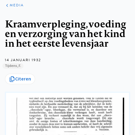
ARTIKELEN
VARIA
MEDIA
Kruimelpad
Kraamverpleging, voeding
en verzorging van het kind
in het eerste levensjaar
14 JANUARI 1932
Tijdens, F.
Citeren