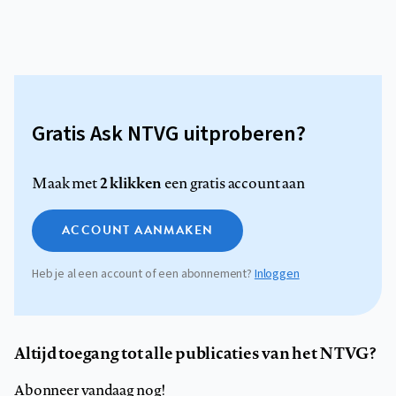
Gratis Ask NTVG uitproberen?
2 klikken
Maak met
een gratis account aan
ACCOUNT AANMAKEN
Heb je al een account of een abonnement?
Inloggen
Altijd toegang tot alle publicaties van het NTVG?
Abonneer vandaag nog!