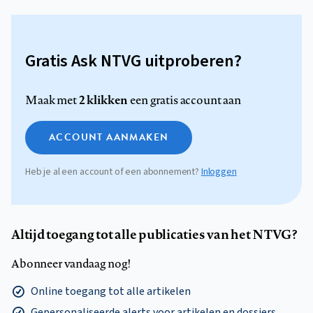
Gratis Ask NTVG uitproberen?
2 klikken
Maak met
een gratis account aan
ACCOUNT AANMAKEN
Heb je al een account of een abonnement?
Inloggen
Altijd toegang tot alle publicaties van het NTVG?
Abonneer vandaag nog!
Online toegang tot alle artikelen
Gepersonaliseerde alerts voor artikelen en dossiers