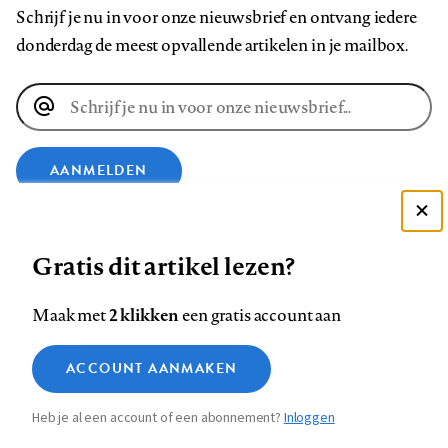
Schrijf je nu in voor onze nieuwsbrief en ontvang iedere
donderdag de meest opvallende artikelen in je mailbox.
E-
mailadres
AANMELDEN
Deze site gebruikt cookies
VOLG ONS OP
Gratis dit artikel lezen?
Zie onze cookie policy
ACCEPTEER AANBEVOLEN INSTELLINGEN
Volg
Volg
Volg
Volg
Volg
Volg
2 klikken
Maak met
een gratis account aan
ons
ons
ons
ons
ons
ons
Functionele cookies
op
op
op
op
op
op
Contact
Colofon
Disclaimer
Privacy
About us
ACCOUNT AANMAKEN
Medische vragen verdienen
Sluiten
Footer
Analytische cookies
Facebook
LinkedIn
Bluesky
Instagram
YouTube
Pinterest
betrouwbare antwoorden
Heb je al een account of een abonnement?
Inloggen
Marketing cookies
navigation
STEL ZE NU AAN ASK NTVG