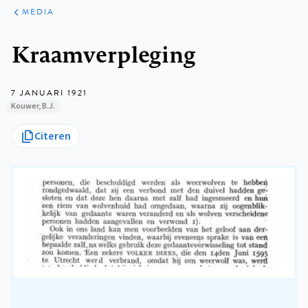
ARTIKELEN
VARIA
MEDIA
Kruimelpad
Kraamverpleging
7 JANUARI 1921
Kouwer, B.J.
Citeren