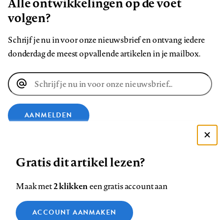
Alle ontwikkelingen op de voet
volgen?
Schrijf je nu in voor onze nieuwsbrief en ontvang iedere
donderdag de meest opvallende artikelen in je mailbox.
E-
mailadres
AANMELDEN
Deze site gebruikt cookies
VOLG ONS OP
Gratis dit artikel lezen?
Zie onze cookie policy
ACCEPTEER AANBEVOLEN INSTELLINGEN
Volg
Volg
Volg
Volg
Volg
Volg
2 klikken
Maak met
een gratis account aan
ons
ons
ons
ons
ons
ons
Functionele cookies
op
op
op
op
op
op
Contact
Colofon
Disclaimer
Privacy
About us
ACCOUNT AANMAKEN
Medische vragen verdienen
Sluiten