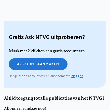
Gratis Ask NTVG uitproberen?
2 klikken
Maak met
een gratis account aan
ACCOUNT AANMAKEN
Heb je al een account of een abonnement?
Inloggen
Altijd toegang tot alle publicaties van het NTVG?
Abonneer vandaag nog!