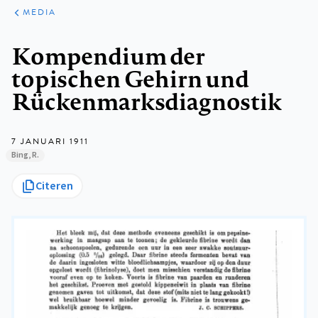
ARTIKELEN
VARIA
MEDIA
Kruimelpad
Kompendium der
topischen Gehirn und
Rückenmarksdiagnostik
7 JANUARI 1911
Bing, R.
Citeren