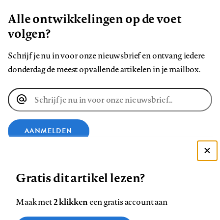
Alle ontwikkelingen op de voet
volgen?
Schrijf je nu in voor onze nieuwsbrief en ontvang iedere
donderdag de meest opvallende artikelen in je mailbox.
E-
mailadres
AANMELDEN
Deze site gebruikt cookies
VOLG ONS OP
Gratis dit artikel lezen?
Zie onze cookie policy
ACCEPTEER AANBEVOLEN INSTELLINGEN
Volg
Volg
Volg
Volg
Volg
Volg
2 klikken
Maak met
een gratis account aan
ons
ons
ons
ons
ons
ons