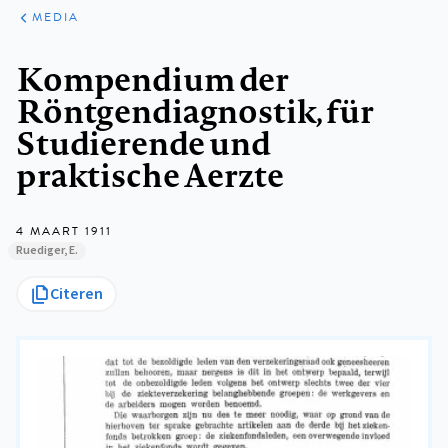
ARTIKELEN
VARIA
MEDIA
Kruimelpad
Kompendium der
Röntgendiagnostik, für
Studierende und
praktische Aerzte
4 MAART 1911
Ruediger, E.
Citeren