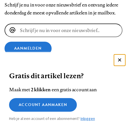
Schrijf je nu in voor onze nieuwsbrief en ontvang iedere
donderdag de meest opvallende artikelen in je mailbox.
E-
mailadres
AANMELDEN
VOLG ONS OP
Deze site gebruikt cookies
Gratis dit artikel lezen?
Zie onze cookie policy
ACCEPTEER AANBEVOLEN INSTELLINGEN
Volg
Volg
Volg
Volg
Volg
Volg
2 klikken
Maak met
een gratis account aan
ons
ons
ons
ons
ons
ons
Functionele cookies
op
op
op
op
op
op
Contact
Colofon
Disclaimer
Privacy
About us
ACCOUNT AANMAKEN
Medische vragen verdienen
Sluiten
Footer
Analytische cookies
Facebook
LinkedIn
Bluesky
Instagram
YouTube
Pinterest
betrouwbare antwoorden
Heb je al een account of een abonnement?
Inloggen
Marketing cookies
navigation
STEL ZE NU AAN ASK NTVG