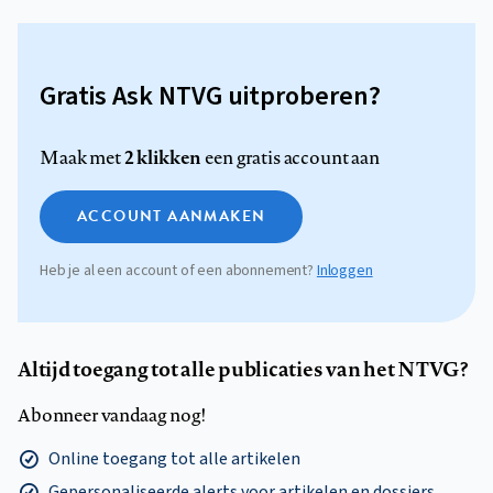
Gratis Ask NTVG uitproberen?
2 klikken
Maak met
een gratis account aan
ACCOUNT AANMAKEN
Heb je al een account of een abonnement?
Inloggen
Altijd toegang tot alle publicaties van het NTVG?
Abonneer vandaag nog!
Online toegang tot alle artikelen
Gepersonaliseerde alerts voor artikelen en dossiers