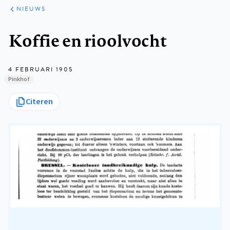
ARTIKELEN
HET
NIEUWS
KORT
Kruimelpad
Koffie en rioolvocht
4 FEBRUARI 1905
Pinkhof
Citeren