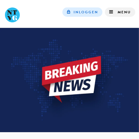
INLOGGEN
MENU
Top
navigation
IN