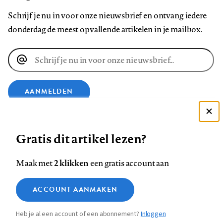
Schrijf je nu in voor onze nieuwsbrief en ontvang iedere
donderdag de meest opvallende artikelen in je mailbox.
E-
mailadres
AANMELDEN
Deze site gebruikt cookies
VOLG ONS OP
Gratis dit artikel lezen?
Zie onze cookie policy
ACCEPTEER AANBEVOLEN INSTELLINGEN
Volg
Volg
Volg
Volg
Volg
Volg
2 klikken
Maak met
een gratis account aan
ons
ons
ons
ons
ons
ons
Functionele cookies
op
op
op
op
op
op
Contact
Colofon
Disclaimer
Privacy
About us
ACCOUNT AANMAKEN
Medische vragen verdienen
Sluiten
Footer
Analytische cookies
Facebook
LinkedIn
Bluesky
Instagram
YouTube
Pinterest
betrouwbare antwoorden
Heb je al een account of een abonnement?
Inloggen
Marketing cookies