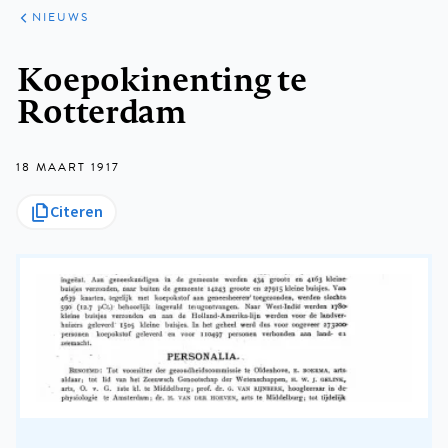
ARTIKELEN
HET
NIEUWS
KORT
Kruimelpad
Koepokinenting te
Rotterdam
18 MAART 1917
Citeren