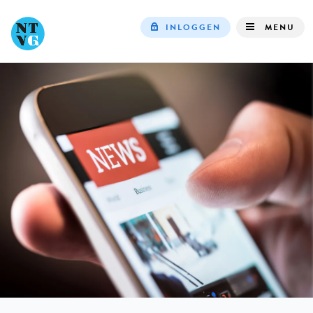
INLOGGEN
MENU
Top
navigation
IN