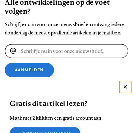
Alle ontwikkelingen op de voet
volgen?
Schrijf je nu in voor onze nieuwsbrief en ontvang iedere
donderdag de meest opvallende artikelen in je mailbox.
E-
mailadres
AANMELDEN
VOLG ONS OP
Deze site gebruikt cookies
Gratis dit artikel lezen?
Zie onze cookie policy
Volg
Volg
Volg
Volg
Volg
Volg
ACCEPTEER AANBEVOLEN INSTELLINGEN
ons
ons
2 klikken
ons
ons
ons
ons
Maak met
een gratis account aan
op
op
op
op
op
op
Contact
Colofon
Disclaimer
Privacy
About us
Functionele cookies