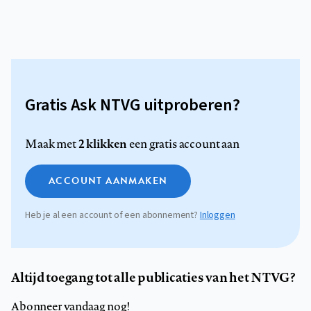
Gratis Ask NTVG uitproberen?
2 klikken
Maak met
een gratis account aan
ACCOUNT AANMAKEN
Heb je al een account of een abonnement?
Inloggen
Altijd toegang tot alle publicaties van het NTVG?
Abonneer vandaag nog!