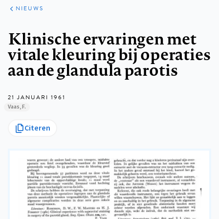
ARTIKELEN
HET
NIEUWS
KORT
Kruimelpad
Klinische ervaringen met
vitale kleuring bij operaties
aan de glandula parotis
21 JANUARI 1961
Vaas, F.
Citeren