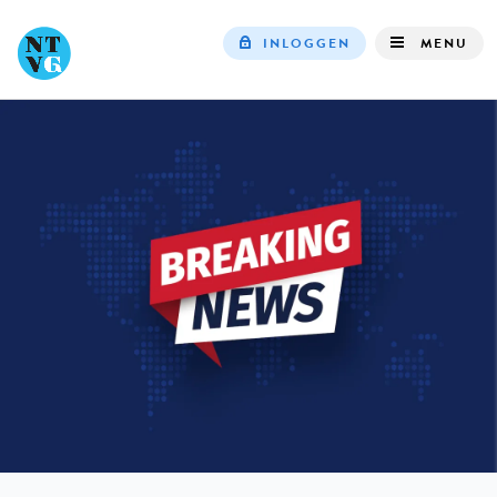
INLOGGEN
MENU
Top
navigation
IN