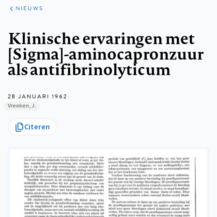
ARTIKELEN
HET
NIEUWS
KORT
Kruimelpad
Klinische ervaringen met
[Sigma]-aminocapronzuur
als antifibrinolyticum
28 JANUARI 1962
Vreeken, J.
Citeren