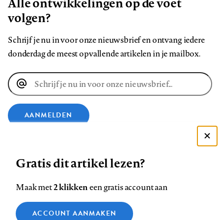
Alle ontwikkelingen op de voet
volgen?
Schrijf je nu in voor onze nieuwsbrief en ontvang iedere
donderdag de meest opvallende artikelen in je mailbox.
E-
mailadres
AANMELDEN
VOLG ONS OP
Deze site gebruikt cookies
Gratis dit artikel lezen?
Zie onze cookie policy
Volg
Volg
Volg
Volg
Volg
Volg
ACCEPTEER AANBEVOLEN INSTELLINGEN
2 klikken
Maak met
een gratis account aan
ons
ons
ons
ons
ons
ons
Functionele cookies
op
op
op
op
op
op
Contact
Colofon
Disclaimer
Privacy
About us
ACCOUNT AANMAKEN