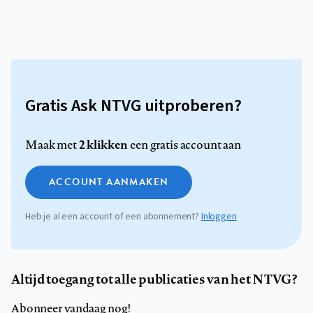
Gratis Ask NTVG uitproberen?
2 klikken
Maak met
een gratis account aan
ACCOUNT AANMAKEN
Heb je al een account of een abonnement?
Inloggen
Altijd toegang tot alle publicaties van het NTVG?
Abonneer vandaag nog!