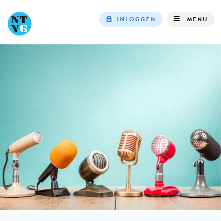
INLOGGEN
MENU
Top
navigation
IN