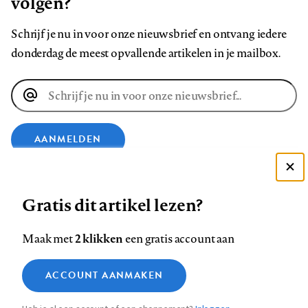
volgen?
Schrijf je nu in voor onze nieuwsbrief en ontvang iedere
donderdag de meest opvallende artikelen in je mailbox.
E-
mailadres
AANMELDEN
Deze site gebruikt cookies
VOLG ONS OP
Gratis dit artikel lezen?
Zie onze cookie policy
ACCEPTEER AANBEVOLEN INSTELLINGEN
Volg
Volg
Volg
Volg
Volg
Volg
2 klikken
Maak met
een gratis account aan
ons
ons
ons
ons
ons
ons
Functionele cookies
op
op
op
op
op
op
Contact
Colofon
Disclaimer
Privacy
About us
ACCOUNT AANMAKEN
Medische vragen verdienen
Sluiten
Footer
Analytische cookies
Facebook
LinkedIn
Bluesky
Instagram
YouTube
Pinterest
betrouwbare antwoorden