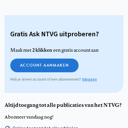
Gratis Ask NTVG uitproberen?
2 klikken
Maak met
een gratis account aan
ACCOUNT AANMAKEN
Heb je al een account of een abonnement?
Inloggen
Altijd toegang tot alle publicaties van het NTVG?
Abonneer vandaag nog!