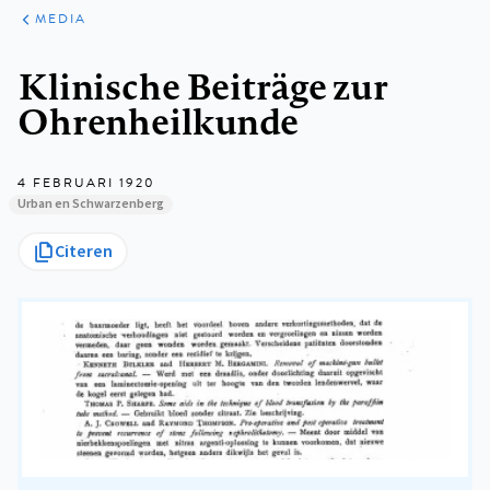
ARTIKELEN
VARIA
MEDIA
Kruimelpad
Klinische Beiträge zur
Ohrenheilkunde
4 FEBRUARI 1920
Urban en Schwarzenberg
Citeren