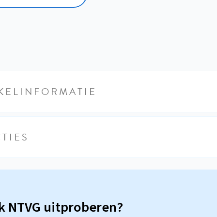
KELINFORMATIE
TIES
sk NTVG uitproberen?