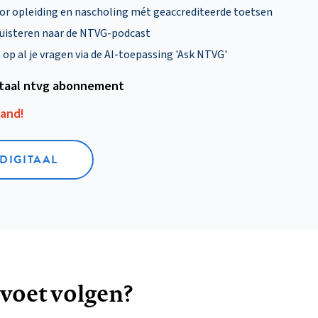
oor opleiding en nascholing mét geaccrediteerde toetsen
uisteren naar de NTVG-podcast
p al je vragen via de AI-toepassing 'Ask NTVG'
itaal ntvg abonnement
aand!
 DIGITAAL
 voet volgen?