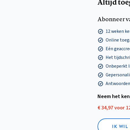
Altijd to
Abonneer v
12 weken k
Online toega
Eén geaccre
Het tijdschri
Onbeperkt l
Gepersonalis
Antwoorden o
Neem het ken
€ 34,97 voor 
IK WI