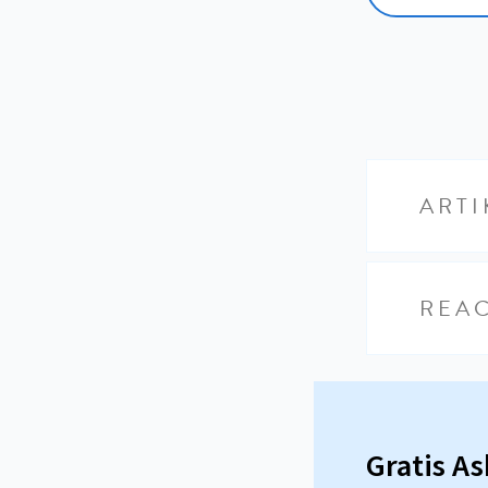
ARTI
REAC
Gratis A