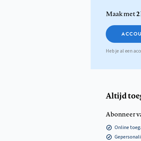
Maak met
2
ACCOU
Heb je al een a
Altijd to
Abonneer v
Online toega
Gepersonalis