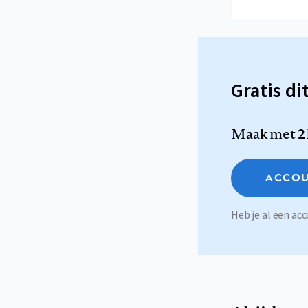
Gratis di
Maak met
2
ACCOU
Heb je al een a