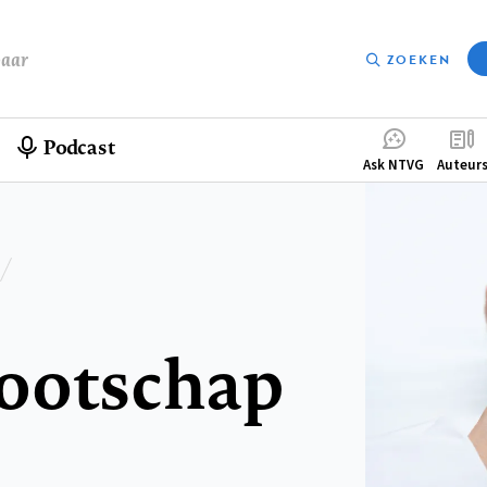
baar
ZOEKEN
Podcast
Compleme
Ask NTVG
Auteur
menu
ootschap