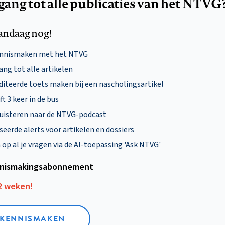
egang tot alle publicaties van het NTVG
andaag nog!
ennismaken met het NTVG
ng tot alle artikelen
diteerde toets maken bij een nascholingsartikel
ft 3 keer in de bus
uisteren naar de NTVG-podcast
eerde alerts voor artikelen en dossiers
p al je vragen via de AI-toepassing 'Ask NTVG'
nismakings­abonnement
12 weken!
L KENNISMAKEN