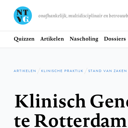
onafhankelijk, multidisciplinair en betrouw
Home
Quizzen
Artikelen
Nascholing
Dossiers
Hoofdnavigatie
ARTIKELEN
KLINISCHE PRAKTIJK
STAND VAN ZAKEN
Kruimelpad
Klinisch Gen
te Rotterdam