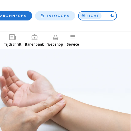
ABONNEREN
INLOGGEN
LICHT
Top
nav
ntair
s
Tijdschrift
Banenbank
Webshop
Service