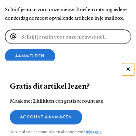
Schrijf je nu in voor onze nieuwsbrief en ontvang iedere
donderdag de meest opvallende artikelen in je mailbox.
E-
mailadres
AANMELDEN
VOLG ONS OP
Deze site gebruikt cookies
Gratis dit artikel lezen?
Zie onze cookie policy
Volg
Volg
Volg
Volg
Volg
Volg
ACCEPTEER AANBEVOLEN INSTELLINGEN
2 klikken
Maak met
een gratis account aan
ons
ons
ons
ons
ons
ons
Functionele cookies
op
op
op
op
op
op
Contact
Colofon
Disclaimer
Privacy
About us
ACCOUNT AANMAKEN
Medische vragen verdienen
Footer
Sluiten
Analytische cookies
Facebook
LinkedIn
Bluesky
Instagram
YouTube
Pinterest
betrouwbare antwoorden
Heb je al een account of een abonnement?
Inloggen
Marketing cookies