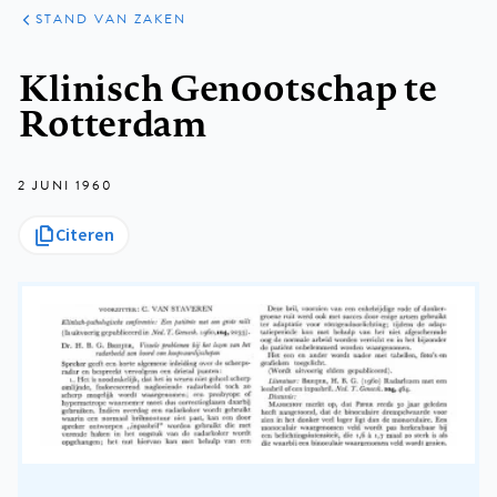
KLINISCHE
ARTIKELEN
PRAKTIJK
STAND VAN ZAKEN
Kruimelpad
Klinisch Genootschap te
Rotterdam
2 JUNI 1960
Citeren