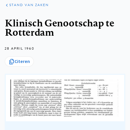
KLINISCHE
ARTIKELEN
PRAKTIJK
STAND VAN ZAKEN
Kruimelpad
Klinisch Genootschap te
Rotterdam
28 APRIL 1960
Citeren