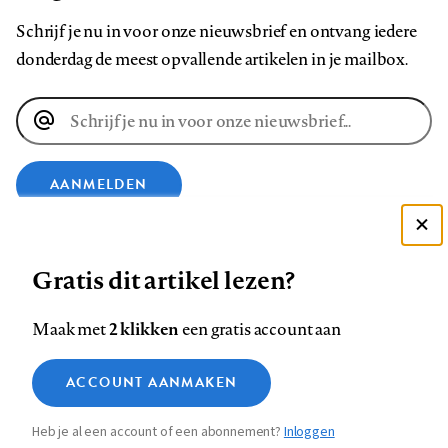
Schrijf je nu in voor onze nieuwsbrief en ontvang iedere
donderdag de meest opvallende artikelen in je mailbox.
E-
mailadres
AANMELDEN
Deze site gebruikt cookies
VOLG ONS OP
Gratis dit artikel lezen?
Zie onze cookie policy
ACCEPTEER AANBEVOLEN INSTELLINGEN
Volg
Volg
Volg
Volg
Volg
Volg
2 klikken
Maak met
een gratis account aan
ons
ons
ons
ons
ons
ons
Functionele cookies
op
op
op
op
op
op
Contact
Colofon
Disclaimer
Privacy
About us
ACCOUNT AANMAKEN
Medische vragen verdienen
Sluiten
Footer
Analytische cookies
Facebook
LinkedIn
Bluesky
Instagram
YouTube
Pinterest
betrouwbare antwoorden
Heb je al een account of een abonnement?
Inloggen
Marketing cookies