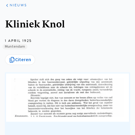
ARTIKELEN
HET
NIEUWS
KORT
Kruimelpad
Kliniek Knol
1 APRIL 1925
Muntendam
Citeren