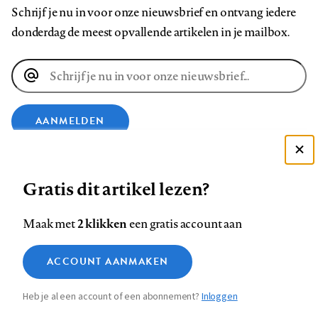
Schrijf je nu in voor onze nieuwsbrief en ontvang iedere
donderdag de meest opvallende artikelen in je mailbox.
E-
mailadres
AANMELDEN
Deze site gebruikt cookies
VOLG ONS OP
Gratis dit artikel lezen?
Zie onze cookie policy
ACCEPTEER AANBEVOLEN INSTELLINGEN
Volg
Volg
Volg
Volg
Volg
Volg
2 klikken
Maak met
een gratis account aan
ons
ons
ons
ons
ons
ons
Functionele cookies
op
op
op
op
op
op
Contact
Colofon
Disclaimer
Privacy
About us
ACCOUNT AANMAKEN
Medische vragen verdienen
Sluiten
Footer
Analytische cookies
Facebook
LinkedIn
Bluesky
Instagram
YouTube
Pinterest
betrouwbare antwoorden
Heb je al een account of een abonnement?
Inloggen
Marketing cookies
navigation
STEL ZE NU AAN ASK NTVG