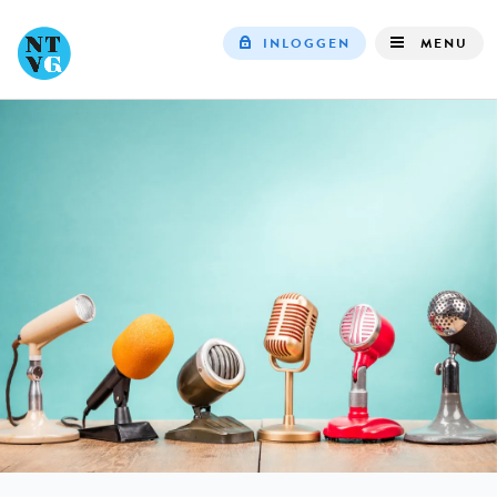
INLOGGEN
MENU
Top
navigation
IN