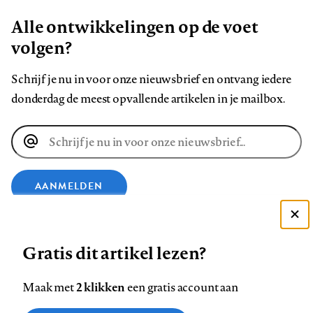
Alle ontwikkelingen op de voet
volgen?
Schrijf je nu in voor onze nieuwsbrief en ontvang iedere
donderdag de meest opvallende artikelen in je mailbox.
E-
mailadres
AANMELDEN
Deze site gebruikt cookies
VOLG ONS OP
Gratis dit artikel lezen?
Zie onze cookie policy
ACCEPTEER AANBEVOLEN INSTELLINGEN
Volg
Volg
Volg
Volg
Volg
Volg
2 klikken
Maak met
een gratis account aan
ons
ons
ons
ons
ons
ons