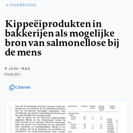
ARTIKELEN
ONDERZOEK
ONDERZOEK
Kruimelpad
Kippeëiprodukten in
bakkerijen als mogelijke
bron van salmonellose bij
de mens
9 JUNI 1960
Polak, M.F.
Citeren