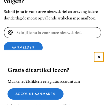
volgen?
Schrijf je nu in voor onze nieuwsbrief en ontvang iedere
donderdag de meest opvallende artikelen in je mailbox.
E-
mailadres
AANMELDEN
Deze site gebruikt cookies
VOLG ONS OP
Gratis dit artikel lezen?
Zie onze cookie policy
ACCEPTEER AANBEVOLEN INSTELLINGEN
Volg
Volg
Volg
Volg
Volg
Volg
2 klikken
Maak met
een gratis account aan
ons
ons
ons
ons
ons
ons
Functionele cookies
op
op
op
op
op
op
Contact
Colofon
Disclaimer
Privacy
About us
ACCOUNT AANMAKEN
Medische vragen verdienen
Sluiten
Footer
Analytische cookies
Facebook
LinkedIn
Bluesky
Instagram
YouTube
Pinterest
betrouwbare antwoorden