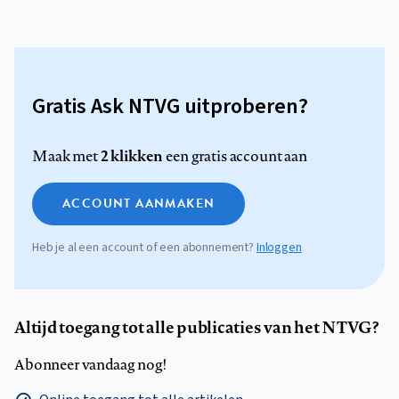
Gratis Ask NTVG uitproberen?
2 klikken
Maak met
een gratis account aan
ACCOUNT AANMAKEN
Heb je al een account of een abonnement?
Inloggen
Altijd toegang tot alle publicaties van het NTVG?
Abonneer vandaag nog!