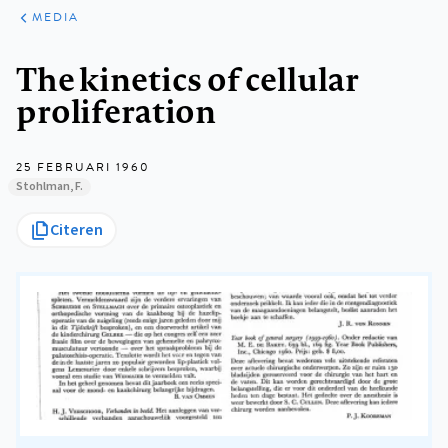
ARTIKELEN
VARIA
MEDIA
Kruimelpad
The kinetics of cellular
proliferation
25 FEBRUARI 1960
Stohlman, F.
Citeren