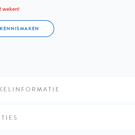
12 weken!
L KENNISMAKEN
KELINFORMATIE
TIES