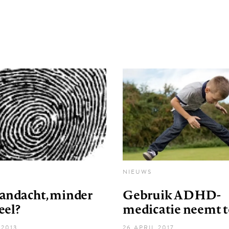
NIEUWS
andacht, minder
Gebruik ADHD-
eel?
medicatie neemt 
 2013
26 APRIL 2017