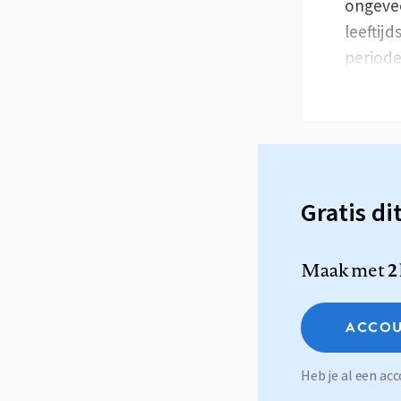
ongevee
leeftij
period
Gratis di
Maak met
2
ACCOU
Heb je al een a