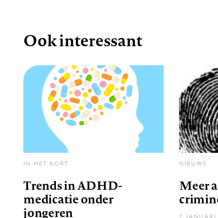
Ook interessant
IN HET KORT
NIEUWS
Trends in ADHD-
Meer a
medicatie onder
crimin
jongeren
2 JANUARI