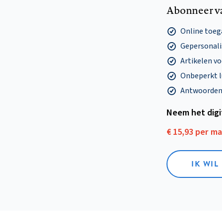
Abonneer v
Online toega
Gepersonalis
Artikelen v
Onbeperkt l
Antwoorden o
Neem het dig
€ 15,93 per m
IK WIL