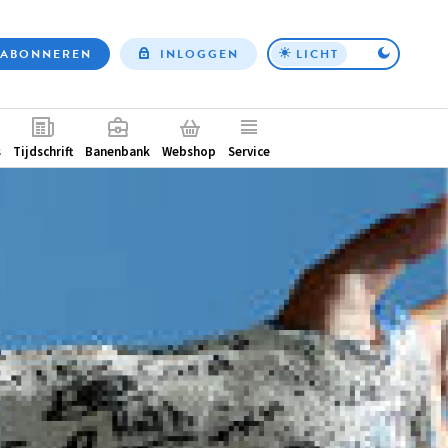
ABONNEREN
INLOGGEN
LICHT
Top
nav
ntair
s
Tijdschrift
Banenbank
Webshop
Service