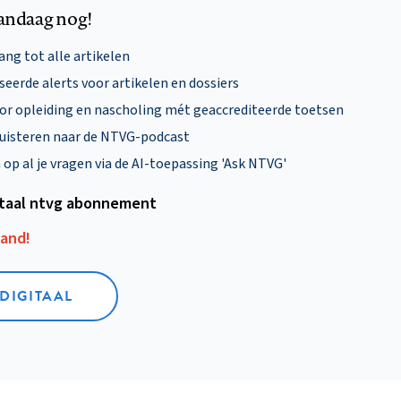
andaag nog!
ng tot alle artikelen
eerde alerts voor artikelen en dossiers
oor opleiding en nascholing mét geaccrediteerde toetsen
uisteren naar de NTVG-podcast
p al je vragen via de AI-toepassing 'Ask NTVG'
itaal ntvg abonnement
aand!
 DIGITAAL