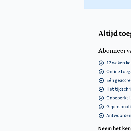
Altijd to
Abonneer v
12 weken k
Online toega
Eén geaccre
Het tijdschri
Onbeperkt l
Gepersonalis
Antwoorden o
Neem het ken