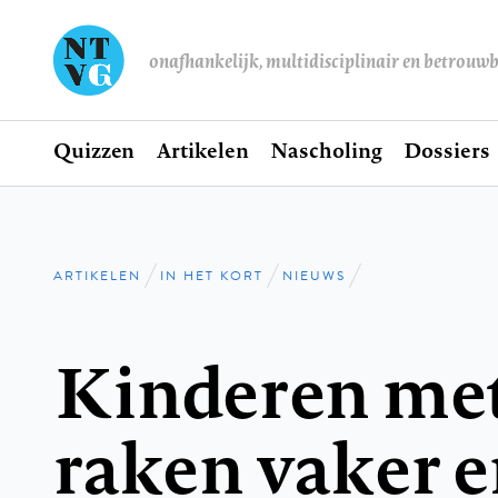
onafhankelijk, multidisciplinair en betrouw
Home
Quizzen
Artikelen
Nascholing
Dossiers
Hoofdnavigatie
ARTIKELEN
IN HET KORT
NIEUWS
Kruimelpad
Kinderen m
raken vaker e