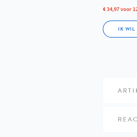
€ 34,97 voor 
IK WI
ARTI
REAC